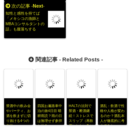
次の記事 -
Next
-
知性と感性を持てば
「メキシコの漁師と
MBAコンサルタントの
話」も腹落ちする
関連記事 -
Related Posts
-
禁酒中の飲み会
四国お遍路車中
HALTの法則で
酒乱：飲酒で性
やパーティ、お
泊の旅4日目 晴
禁酒・断酒継
格や人格が変わ
酒を飲まずに切
耕雨読？雨の日
続！ストレスで
るのか？酒乱本
り抜ける4つの
は無理せず参拝
スリップ（再飲
人が徹底的に考
方法
お休み
酒）しない為に
えてみた