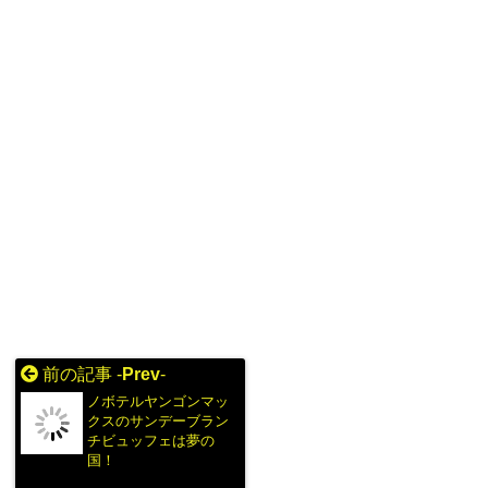
前の記事 -
Prev
-
ノボテルヤンゴンマッ
クスのサンデーブラン
チビュッフェは夢の
国！