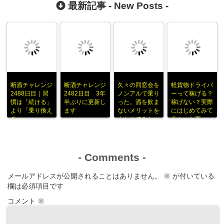
最新記事 -
New Posts
-
断酒チャレンジ
断酒チャレンジ
久々の同窓会を
軽貨物ドライバ
2488日目｜習
2482日目 3年
ノンアルで乗り
ーって稼げる？
慣は「続ける」
半ぶりに更新し
った。酒を飲ま
稼げない？実際
より「乗り換え
ます
ないメリットを
にはじめてみて
る」
まとめてみた
分かった事
-
Comments
-
メールアドレスが公開されることはありません。
※
が付いている
欄は必須項目です
コメント
※