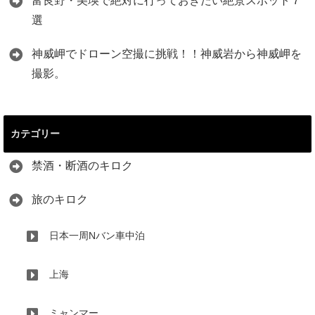
富良野・美瑛で絶対に行っておきたい絶景スポット７
選
神威岬でドローン空撮に挑戦！！神威岩から神威岬を
撮影。
カテゴリー
禁酒・断酒のキロク
旅のキロク
日本一周Nバン車中泊
上海
ミャンマー