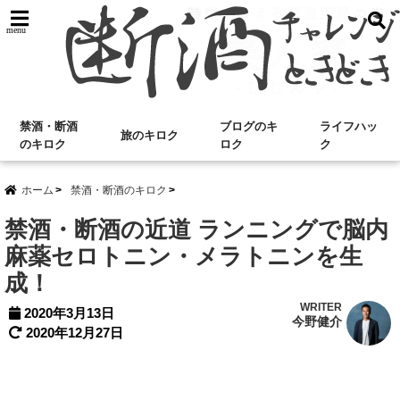
menu
禁酒・断酒
ブログのキ
ライフハッ
旅のキロク
のキロク
ロク
ク
ホーム
禁酒・断酒のキロク
禁酒・断酒の近道 ランニングで脳内
麻薬セロトニン・メラトニンを生
成！
WRITER
2020年3月13日
今野健介
2020年12月27日