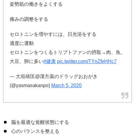
姿勢筋の働きをよくする
痛みの調整をする
セロトニンを増やすには、日光浴をする
適度に運動
セロトニンをつくるトリプトファンの摂取→肉、魚、
大豆、卵に多い
#健康
pic.twitter.com/TYnZfeHHc7
— 大垣靖匡@漢方薬のドラッグおおがき
(@yasmasakanpo)
March 5, 2020
脳を最適な覚醒状態にする
心のバランスを整える