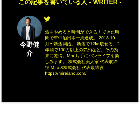
この記事を書いている人 -
WRITER
-
酒をやめると時間ができる！できた時
間で車中泊日本一周達成。 2018.10
今野健
月〜断酒開始。 断酒で12kg痩せる、2
年弱で100万以上の節約など、その効
介
果に驚愕。Mac片手にバンライフを楽
しみます。 株式会社美人家 代表取締
役 Mirai&株式会社 代表取締役
https://miraiand.com/