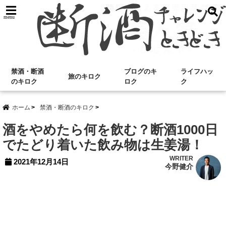
menu
禁酒・断酒
ブログのキ
ライフハッ
旅のキロク
のキロク
ロク
ク
ホーム
禁酒・断酒のキロク
酒をやめたら何を飲む？断酒1000日
でたどり着いた飲み物は生姜湯！
WRITER
2021年12月14日
今野健介