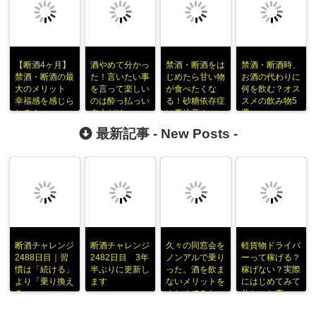
【断酒4ヶ月】
酒やめて分かっ
禁酒・断酒をは
禁酒・断酒時、
禁酒・断酒の最
た！言いたい事
じめたら甘い物
お酒の代わりに
大のメリット
を言って楽しい
が食べたくな
何を飲む？オス
幸福感を感じら
のは酔っ払っい
る！砂糖依存症
スメの飲み物5
れる！
本人だけ
に要注意！
選
最新記事 -
New Posts
-
断酒チャレンジ
断酒チャレンジ
久々の同窓会を
軽貨物ドライバ
2488日目｜習
2482日目 3年
ノンアルで乗り
ーって稼げる？
慣は「続ける」
半ぶりに更新し
った。酒を飲ま
稼げない？実際
より「乗り換え
ます
ないメリットを
にはじめてみて
る」
まとめてみた
分かった事