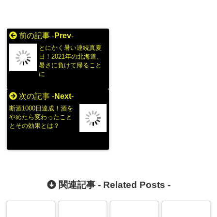
前の記事 -
Prev
-
とにかく暑い連続真夏
日！2021年の北海道、
暑さに負けて帰ること
に
次の記事 -
Next
-
断酒1000日達成！酒を
やめたら変わったこと
とその効果とは？
関連記事 -
Related Posts
-