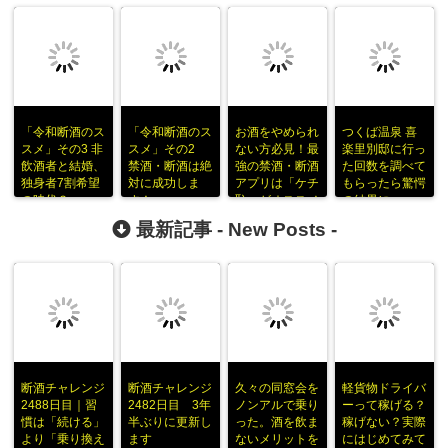
「令和断酒のス
「令和断酒のス
お酒をやめられ
つくば温泉 喜
スメ」その3 非
スメ」その2
ない方必見！最
楽里別邸に行っ
飲酒者と結婚、
禁酒・断酒は絶
強の禁酒・断酒
た回数を調べて
独身者7割希望
対に成功しま
アプリは「ケチ
もらったら驚愕
の時代？
す！
恥」がオススメ
の結果に
最新記事 -
New Posts
-
断酒チャレンジ
断酒チャレンジ
久々の同窓会を
軽貨物ドライバ
2488日目｜習
2482日目 3年
ノンアルで乗り
ーって稼げる？
慣は「続ける」
半ぶりに更新し
った。酒を飲ま
稼げない？実際
より「乗り換え
ます
ないメリットを
にはじめてみて