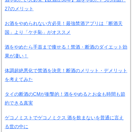
27のメリット
お酒をやめられない方必見！最強禁酒アプリは「断酒天
国」より「ケチ恥」がオススメ
酒をやめたら手首まで痩せる！禁酒・断酒のダイエット効
果が凄い！
体調超絶悪化で禁酒を決意！断酒のメリット・デメリット
を考えてみた
タイの断酒のCMが衝撃的！酒をやめるとお金も時間も節
約できる真実
ゲコノミストでゲコノミクス 酒を飲まないを普通に言え
る世の中に