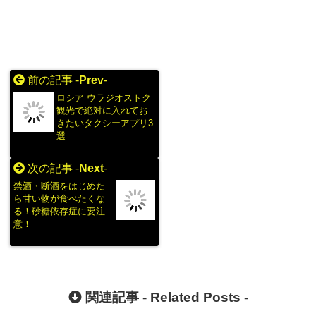
前の記事 -
Prev
-
ロシア ウラジオストク
観光で絶対に入れてお
きたいタクシーアプリ3
選
次の記事 -
Next
-
禁酒・断酒をはじめた
ら甘い物が食べたくな
る！砂糖依存症に要注
意！
関連記事 -
Related Posts
-