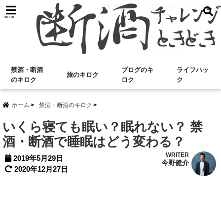
menu
禁酒・断酒
ブログのキ
ライフハッ
旅のキロク
のキロク
ロク
ク
ホーム
禁酒・断酒のキロク
いくら寝ても眠い？眠れない？ 禁
酒・断酒で睡眠はどう変わる？
WRITER
2019年5月29日
今野健介
2020年12月27日