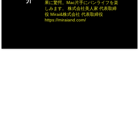
介
果に驚愕。Mac片手にバンライフを楽
しみます。 株式会社美人家 代表取締
役 Mirai&株式会社 代表取締役
https://miraiand.com/