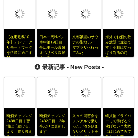
【在宅勤務10
日本一周Nバン
京都祇園のサウ
海外でお酒の飲
年】テレワーク
車中泊19日目
ナの聖地 ルー
み放題は違法で
リモートワーク
帯広モール温泉
マプラザへ行っ
す！令和はやっ
を快適に過ごす
オベリベリ温泉
てみた
ぱり断酒の時
10のコツ
水光園
代！
最新記事 -
New Posts
-
断酒チャレンジ
断酒チャレンジ
久々の同窓会を
軽貨物ドライバ
2488日目｜習
2482日目 3年
ノンアルで乗り
ーって稼げる？
慣は「続ける」
半ぶりに更新し
った。酒を飲ま
稼げない？実際
より「乗り換え
ます
ないメリットを
にはじめてみて
る」
まとめてみた
分かった事