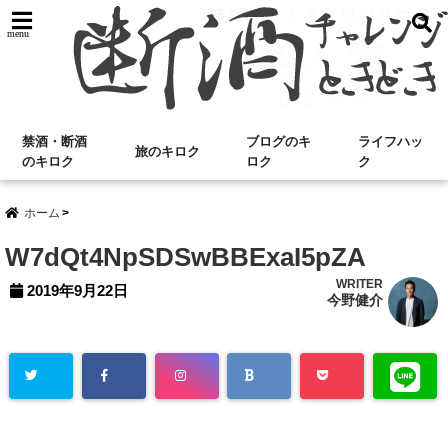
menu
禁酒・断酒
ブログのキ
ライフハッ
旅のキロク
のキロク
ロク
ク
ホーム
W7dQt4NpSDSwBBExaI5pZA
WRITER
2019年9月22日
今野健介