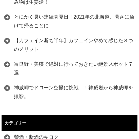
み物は生姜湯！
とにかく暑い連続真夏日！2021年の北海道、暑さに負
けて帰ることに
【カフェイン断ち半年】カフェインやめて感じた３つ
のメリット
富良野・美瑛で絶対に行っておきたい絶景スポット７
選
神威岬でドローン空撮に挑戦！！神威岩から神威岬を
撮影。
カテゴリー
禁酒・断酒のキロク