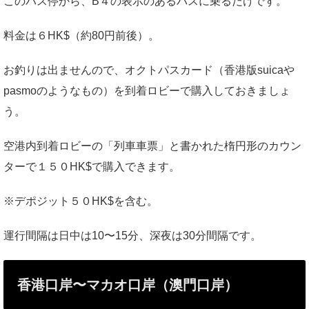
このバス停から、B４の表示のあるバスに乗るだけです。
料金は６HK$（約80円前後）。
お釣りは出ませんので、オクトパスカード（香港版suicaや
pasmoのようなもの）を到着ロビーで購入しておきましょ
う。
空港内到着ロビーの「列車車票」と書かれた楕円形のカウン
ターで１５０HK$で購入できます。
※デポジット５０HK$を含む。
運行間隔は日中は10〜15分、深夜は30分間隔です。
香港口岸〜マカオ口岸（澳門口岸）