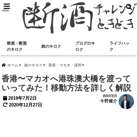
menu
禁酒・断酒
ブログのキ
ライフハッ
旅のキロク
のキロク
ロク
ク
ホーム
旅のキロク
香港・マカオ・深圳
香港〜マカオへ港珠澳大橋を渡って
いってみた！移動方法を詳しく解説
WRITER
2019年7月2日
今野健介
2020年12月27日