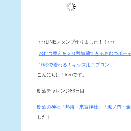
↑↑↑LINEスタンプ作りました！！↑↑↑
おむつ替えを２０秒短縮できるおむつポー
10秒で着れる！キッズ用エプロン
こんにちは！kenです。
断酒チャレンジ83日目。
断酒の神社「熱海・來宮神社」「虎ノ門・金
した！