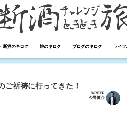
・断酒のキロク
旅のキロク
ブログのキロク
ライフ
のご祈祷に行ってきた！
WRITER
今野健介