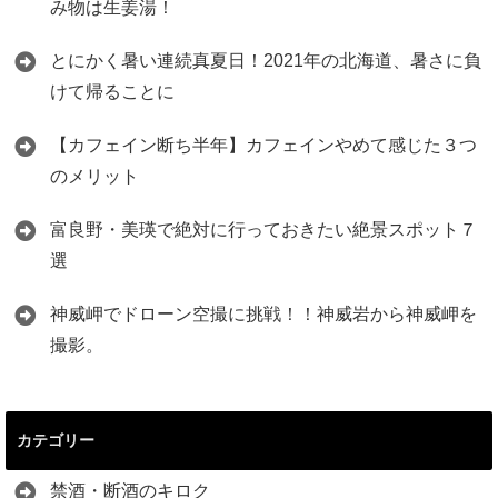
み物は生姜湯！
とにかく暑い連続真夏日！2021年の北海道、暑さに負
けて帰ることに
【カフェイン断ち半年】カフェインやめて感じた３つ
のメリット
富良野・美瑛で絶対に行っておきたい絶景スポット７
選
神威岬でドローン空撮に挑戦！！神威岩から神威岬を
撮影。
カテゴリー
禁酒・断酒のキロク