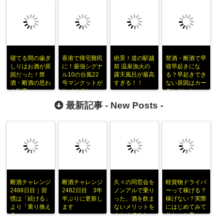
寝てる間の歯ぎ
香港で帰宅難民
絶景！道の駅越
禁酒・断酒で早
しりはお酒が原
に！最強シグナ
前 温泉漁火の
寝早起きにな
因だった！禁
ル10の台風22
露天風呂が最高
る？早起きでき
酒・断酒の思わ
号マンクットが
すぎる！！
ない原因はカー
ぬ効果
ヤバすぎた
テンだった
最新記事 -
New Posts
-
断酒チャレンジ
断酒チャレンジ
久々の同窓会を
軽貨物ドライバ
2488日目｜習
2482日目 3年
ノンアルで乗り
ーって稼げる？
慣は「続ける」
半ぶりに更新し
った。酒を飲ま
稼げない？実際
より「乗り換え
ます
ないメリットを
にはじめてみて
る」
まとめてみた
分かった事