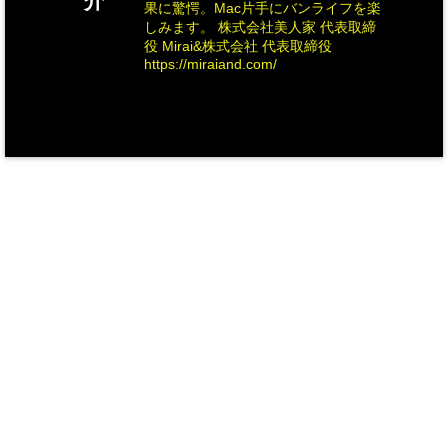
介
果に驚愕。Mac片手にバンライフを楽
しみます。 株式会社美人家 代表取締
役 Mirai&株式会社 代表取締役
https://miraiand.com/