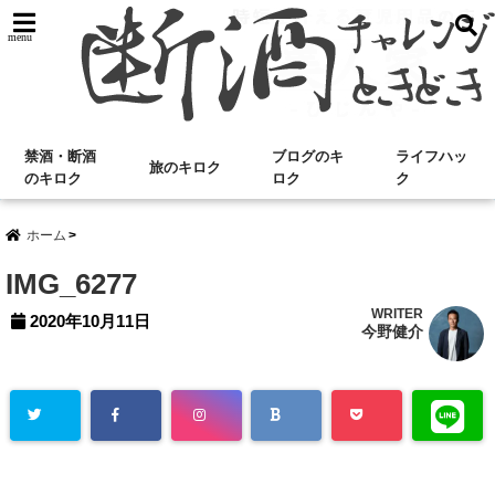
menu
禁酒・断酒
ブログのキ
ライフハッ
旅のキロク
のキロク
ロク
ク
ホーム
IMG_6277
WRITER
2020年10月11日
今野健介