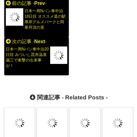
前の記事 -
Prev
-
日本一周Nバン車中泊
18日目 オススメ道の駅
厚岸グルメパークと阿
寒丹頂の里
次の記事 -
Next
-
日本一周Nバン車中泊20
日目 みついし昆布温泉
蔵三で衝撃の出来事
が！
関連記事 -
Related Posts
-