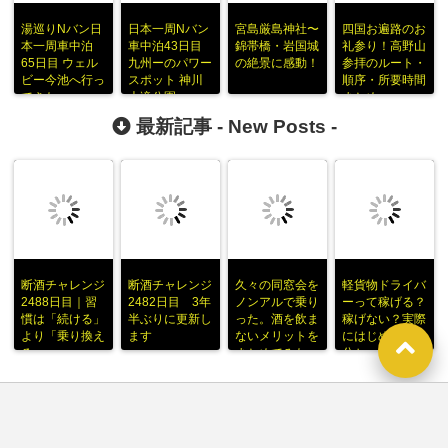
湯巡りNバン日
日本一周Nバン
宮島厳島神社〜
四国お遍路のお
本一周車中泊
車中泊43日目
錦帯橋・岩国城
礼参り！高野山
65日目 ウェル
九州ーのパワー
の絶景に感動！
参拝のルート・
ビー今池へ行っ
スポット 神川
順序・所要時間
てきた
大滝公園
まとめ
最新記事 -
New Posts
-
断酒チャレンジ
断酒チャレンジ
久々の同窓会を
軽貨物ドライバ
2488日目｜習
2482日目 3年
ノンアルで乗り
ーって稼げる？
慣は「続ける」
半ぶりに更新し
った。酒を飲ま
稼げない？実際
より「乗り換え
ます
ないメリットを
にはじめてみて
る」
まとめてみた
分かった事
-
Comments
-