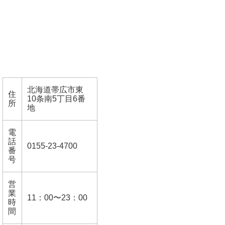
北海道帯広市東
住
10条南5丁目6番
所
地
電
話
0155-23-4700
番
号
営
業
11：00〜23：00
時
間