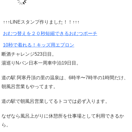
↑↑↑LINEスタンプ作りました！！↑↑↑
おむつ替えを２０秒短縮できるおむつポーチ
10秒で着れる！キッズ用エプロン
断酒チャレンジ523日目。
湯巡りNバン日本一周車中泊19日目。
道の駅 阿寒丹頂の里の温泉は、6時半〜7時半の1時間だけ、
朝風呂営業もやってます。
道の駅で朝風呂営業してるトコでは必ず入ります。
なぜなら風呂上がりに休憩所を仕事場として利用できるか
ら。