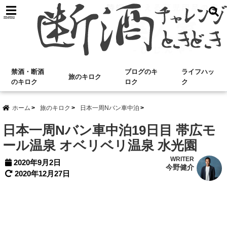
menu
禁酒・断酒
ブログのキ
ライフハッ
旅のキロク
のキロク
ロク
ク
ホーム
旅のキロク
日本一周Nバン車中泊
日本一周Nバン車中泊19日目 帯広モ
ール温泉 オベリベリ温泉 水光園
WRITER
2020年9月2日
今野健介
2020年12月27日