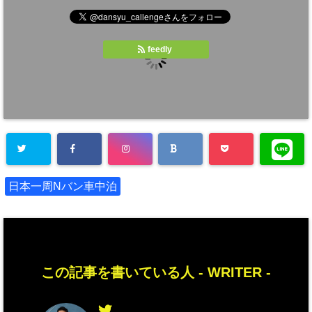
feedly
日本一周Nバン車中泊
この記事を書いている人 -
WRITER
-