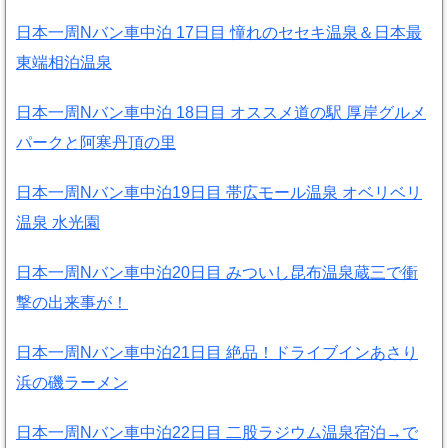
日本一周Nバン車中泊 17日目 憧れのセセキ温泉＆日本最
東端相泊温泉
日本一周Nバン車中泊 18日目 オススメ道の駅 厚岸グルメ
パークと阿寒丹頂の里
日本一周Nバン車中泊19日目 帯広モール温泉 オベリベリ
温泉 水光園
日本一周Nバン車中泊20日目 みついし昆布温泉蔵三で衝
撃の出来事が！
日本一周Nバン車中泊21日目 絶品！ドライブインあさり
浜の磯ラーメン
日本一周Nバン車中泊22日目 二股ラジウム温泉宿泊→で