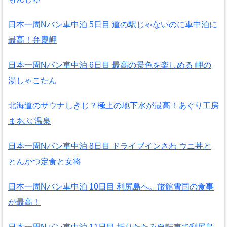
日本一周Nバン車中泊 5日目 道の駅じゃないのに車中泊に
最高！弁慶岬
日本一周Nバン車中泊 6日目 最高の景色を楽しめる 岬の
湯しゃこたん
北海道のサウナしきじ？極上の地下水が最高！あぐり工房
まあぶ 温泉
日本一周Nバン車中泊 8日目 ドライブインさわ ウニ丼と
とんかつ定食と女将
日本一周Nバン車中泊 10日目 利尻島へ。旅館雪国の食事
が最高！