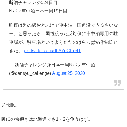
断酒チャレンジ524日目
Nバン車中泊日本一周19日目
昨夜は道の駅おとふけで車中泊。国道沿でうるさいな
ー、と思ったら、国道渡った反対側に車中泊専用の駐
車場が。駐車場というよりただのはらっぱw超快眠で
きた。
pic.twitter.com/dLAYeCEp4T
— 断酒チャレンジ@日本一周Nバン車中泊
(@dansyu_callenge)
August 25, 2020
超快眠。
睡眠の快適さは北海道でも1・2を争うはず。