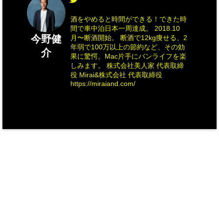
酒をやめると時間ができる！できた時
間で車中泊日本一周達成。 2018.10
今野健
月〜断酒開始。 断酒で12kg痩せる、2
年弱で100万以上の節約など、その効
介
果に驚愕。Mac片手にバンライフを楽
しみます。 株式会社美人家 代表取締
役 Mirai&株式会社 代表取締役
https://miraiand.com/