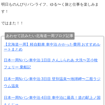
明日ものんびりバンライフ、ゆる〜く旅と仕事を楽しみま
す！
ではまた！！
あわせて読みたい北海道一周ブログ記事
【北海道一周】軽自動車 車中泊 かかった費用 おすすめル
ートまとめ
日本一周Nバン車中泊 1日目 さんふらわあ 大洗〜苫小牧
フェリー 乗船記
日本一周Nバン車中泊 3日目 登別温泉〜地球岬〜二股ラジ
ウム温泉
日本一周Nバン車中泊 4日目 車中泊に最高！道の駅上ノ国
もんじゅ