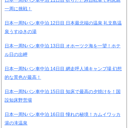
日本一周Nバン車中泊 11日目 折りたたみ自転車で利尻島
一周に挑戦！
日本一周Nバン車中泊 12日目 日本最北端の温泉 礼文島温
泉うすゆきの湯
日本一周Nバン車中泊 13日目 オホーツク海を一望！ホテ
ル日の出岬
日本一周Nバン車中泊 14日目 網走呼人浦キャンプ場 幻想
的な景色が最高！
日本一周Nバン車中泊 15日目 知床で最高の夕焼けを！国
設知床野営場
日本一周Nバン車中泊 16日目 憧れの秘境！カムイワッカ
湯の滝温泉