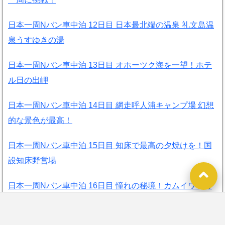
日本一周Nバン車中泊 12日目 日本最北端の温泉 礼文島温
泉うすゆきの湯
日本一周Nバン車中泊 13日目 オホーツク海を一望！ホテ
ル日の出岬
日本一周Nバン車中泊 14日目 網走呼人浦キャンプ場 幻想
的な景色が最高！
日本一周Nバン車中泊 15日目 知床で最高の夕焼けを！国
設知床野営場
日本一周Nバン車中泊 16日目 憧れの秘境！カムイワッカ
湯の滝温泉