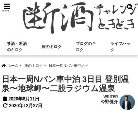
menu
禁酒・断酒
ブログのキ
ライフハッ
旅のキロク
のキロク
ロク
ク
ホーム
旅のキロク
日本一周Nバン車中泊
日本一周Nバン車中泊 3日目 登別温
泉〜地球岬〜二股ラジウム温泉
WRITER
2020年8月11日
今野健介
2020年12月27日