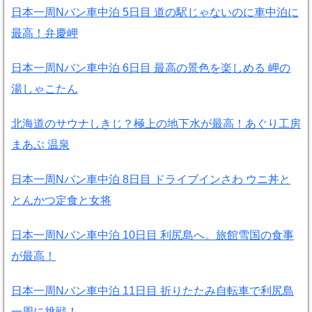
日本一周Nバン車中泊 5日目 道の駅じゃないのに車中泊に
最高！弁慶岬
日本一周Nバン車中泊 6日目 最高の景色を楽しめる 岬の
湯しゃこたん
北海道のサウナしきじ？極上の地下水が最高！あぐり工房
まあぶ 温泉
日本一周Nバン車中泊 8日目 ドライブインさわ ウニ丼と
とんかつ定食と女将
日本一周Nバン車中泊 10日目 利尻島へ。旅館雪国の食事
が最高！
日本一周Nバン車中泊 11日目 折りたたみ自転車で利尻島
一周に挑戦！