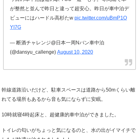
が整然と並んで昨日と違って超安心。昨日が車中泊デ
ビューにはハードル高杉たw
pic.twitter.com/uBmP1O
YI7G
— 断酒チャレンジ@日本一周Nバン車中泊
(@dansyu_callenge)
August 10, 2020
幹線道路沿いだけど、駐車スペースは道路から50mくらい離
れてる場所もあるから音も気にならずに安眠。
10時就寝4時起床と、超健康的車中泊ができました。
トイレの匂いがちょっと気になるのと、水の出がイマイチで