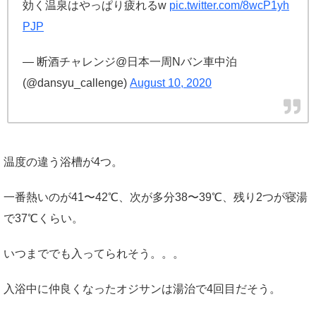
効く温泉はやっぱり疲れるw
pic.twitter.com/8wcP1yh
PJP
— 断酒チャレンジ@日本一周Nバン車中泊
(@dansyu_callenge)
August 10, 2020
温度の違う浴槽が4つ。
一番熱いのが41〜42℃、次が多分38〜39℃、残り2つが寝湯
で37℃くらい。
いつまででも入ってられそう。。。
入浴中に仲良くなったオジサンは湯治で4回目だそう。