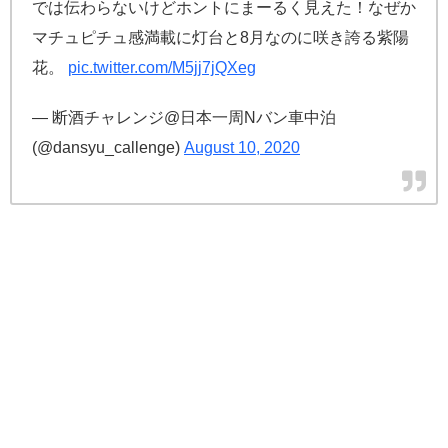
では伝わらないけどホントにまーるく見えた！なぜか
マチュピチュ感満載に灯台と8月なのに咲き誇る紫陽
花。
pic.twitter.com/M5jj7jQXeg
— 断酒チャレンジ@日本一周Nバン車中泊
(@dansyu_callenge)
August 10, 2020