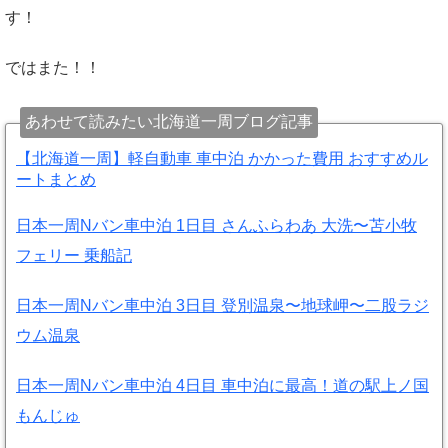
す！
ではまた！！
あわせて読みたい北海道一周ブログ記事
【北海道一周】軽自動車 車中泊 かかった費用 おすすめル
ートまとめ
日本一周Nバン車中泊 1日目 さんふらわあ 大洗〜苫小牧
フェリー 乗船記
日本一周Nバン車中泊 3日目 登別温泉〜地球岬〜二股ラジ
ウム温泉
日本一周Nバン車中泊 4日目 車中泊に最高！道の駅上ノ国
もんじゅ