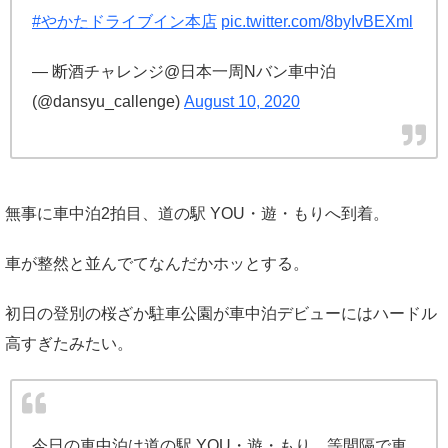
#やかたドライブイン本店
pic.twitter.com/8byIvBEXml
— 断酒チャレンジ@日本一周Nバン車中泊
(@dansyu_callenge)
August 10, 2020
無事に車中泊2拍目、道の駅 YOU・遊・もりへ到着。
車が整然と並んでてなんだかホッとする。
初日の登別の桜ざか駐車公園が車中泊デビューにはハードル
高すぎたみたい。
今日の車中泊は道の駅 YOU・遊・もり。等間隔で車