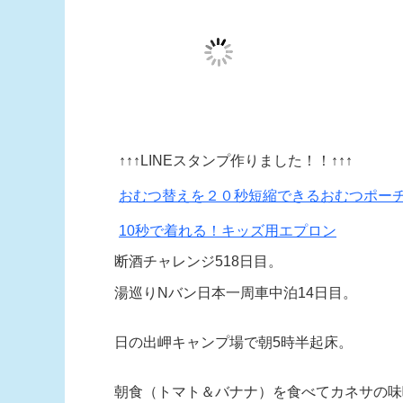
↑↑↑LINEスタンプ作りました！！↑↑↑
おむつ替えを２０秒短縮できるおむつポー
10秒で着れる！キッズ用エプロン
断酒チャレンジ518日目。
湯巡りNバン日本一周車中泊14日目。
日の出岬キャンプ場で朝5時半起床。
朝食（トマト＆バナナ）を食べてカネサの味