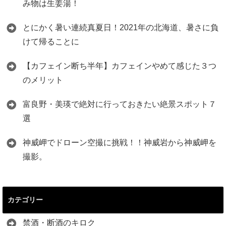
み物は生姜湯！
とにかく暑い連続真夏日！2021年の北海道、暑さに負
けて帰ることに
【カフェイン断ち半年】カフェインやめて感じた３つ
のメリット
富良野・美瑛で絶対に行っておきたい絶景スポット７
選
神威岬でドローン空撮に挑戦！！神威岩から神威岬を
撮影。
カテゴリー
禁酒・断酒のキロク