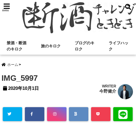
menu
禁酒・断酒
ブログのキ
ライフハッ
旅のキロク
のキロク
ロク
ク
ホーム
IMG_5997
WRITER
2020年10月1日
今野健介