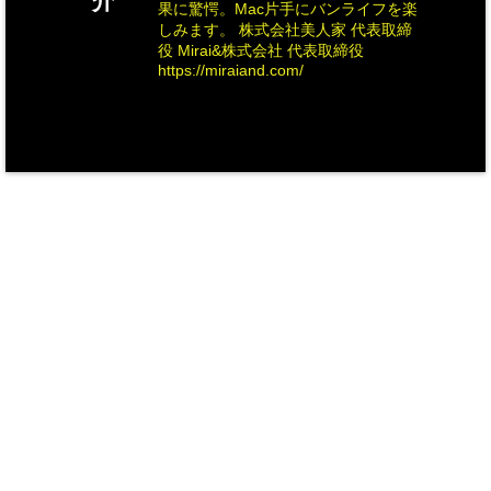
介
果に驚愕。Mac片手にバンライフを楽
しみます。 株式会社美人家 代表取締
役 Mirai&株式会社 代表取締役
https://miraiand.com/