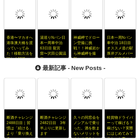
香港〜マカオへ
湯巡りNバン日
神威岬でドロー
日本一周Nバン
港珠澳大橋を渡
本一周車中泊
ン空撮に挑
車中泊 18日目
っていってみ
63日目 龍宮
戦！！神威岩か
オススメ道の駅
た！移動方法を
窟〜沢田公園温
ら神威岬を撮
厚岸グルメパー
詳しく解説
泉
影。
クと阿寒丹頂の
里
最新記事 -
New Posts
-
断酒チャレンジ
断酒チャレンジ
久々の同窓会を
軽貨物ドライバ
2488日目｜習
2482日目 3年
ノンアルで乗り
ーって稼げる？
慣は「続ける」
半ぶりに更新し
った。酒を飲ま
稼げない？実際
より「乗り換え
ます
ないメリットを
にはじめてみて
る」
まとめてみた
分かった事