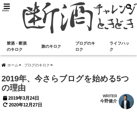
menu
禁酒・断酒
ブログのキ
ライフハッ
旅のキロク
のキロク
ロク
ク
ホーム
ブログのキロク
2019年、今さらブログを始める5つ
の理由
WRITER
2019年3月24日
今野健介
2020年12月27日