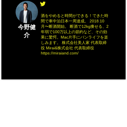
酒をやめると時間ができる！できた時
間で車中泊日本一周達成。 2018.10
今野健
月〜断酒開始。 断酒で12kg痩せる、2
年弱で100万以上の節約など、その効
介
果に驚愕。Mac片手にバンライフを楽
しみます。 株式会社美人家 代表取締
役 Mirai&株式会社 代表取締役
https://miraiand.com/