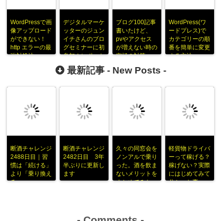
WordPressで画
デジタルマーケ
ブログ100記事
WordPress(ワ
像アップロード
ッターのジュン
書いたけど、
ードプレス)で
ができない！
イチさんのブロ
pvやアクセス
カテゴリーの順
http エラーの最
グセミナーに初
が増えない時の
番を簡単に変更
強対処法
参加！レポート
究極の対策
する方法
をまとめてみた
最新記事 -
New Posts
-
断酒チャレンジ
断酒チャレンジ
久々の同窓会を
軽貨物ドライバ
2488日目｜習
2482日目 3年
ノンアルで乗り
ーって稼げる？
慣は「続ける」
半ぶりに更新し
った。酒を飲ま
稼げない？実際
より「乗り換え
ます
ないメリットを
にはじめてみて
る」
まとめてみた
分かった事
-
Comments
-