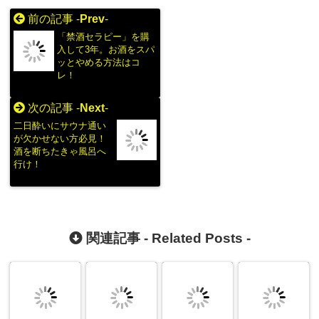
前の記事 -
Prev
-
「禁酒セラピー」を購
入して3年。お酒をスパ
ッとやめる方法はコ
レ！
次の記事 -
Next
-
二日酔いにサウナ通い
が欠かせない方必見！
酒を断ちたきゃ風呂へ
行け！
関連記事 -
Related Posts
-