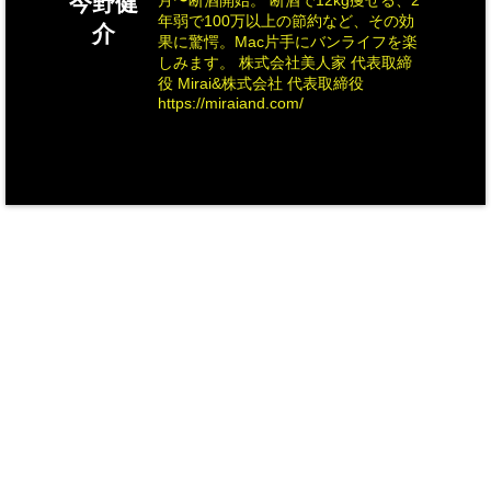
今野健
月〜断酒開始。 断酒で12kg痩せる、2
年弱で100万以上の節約など、その効
介
果に驚愕。Mac片手にバンライフを楽
しみます。 株式会社美人家 代表取締
役 Mirai&株式会社 代表取締役
https://miraiand.com/