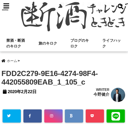
menu
禁酒・断酒
ブログのキ
ライフハッ
旅のキロク
のキロク
ロク
ク
ホーム
FDD2C279-9E16-4274-98F4-
442055809EAB_1_105_c
WRITER
2020年2月22日
今野健介