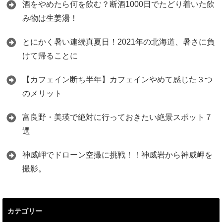
酒をやめたら何を飲む？断酒1000日でたどり着いた飲
み物は生姜湯！
とにかく暑い連続真夏日！2021年の北海道、暑さに負
けて帰ることに
【カフェイン断ち半年】カフェインやめて感じた３つ
のメリット
富良野・美瑛で絶対に行っておきたい絶景スポット７
選
神威岬でドローン空撮に挑戦！！神威岩から神威岬を
撮影。
カテゴリー