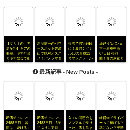
【マカオの世界
新潟随一のパワ
香港で帰宅難民
湯巡りNバン日
遺産①】ギアの
ースポット弥彦
に！最強シグナ
本一周車中泊
要塞、ギア灯台
山で絶対オスス
ル10の台風22
67日目 桜満
とギア教会で衝
メ！パノラマタ
号マンクットが
開！春の京都と
撃の結末がｗ
ワー
ヤバすぎた
姫路城
最新記事 -
New Posts
-
断酒チャレンジ
断酒チャレンジ
久々の同窓会を
軽貨物ドライバ
2488日目｜習
2482日目 3年
ノンアルで乗り
ーって稼げる？
慣は「続ける」
半ぶりに更新し
った。酒を飲ま
稼げない？実際