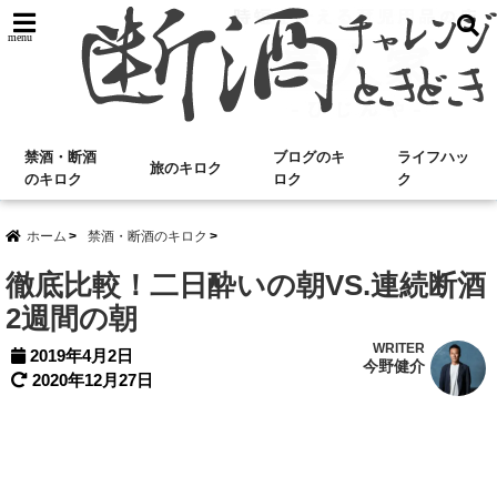
menu
禁酒・断酒
ブログのキ
ライフハッ
旅のキロク
のキロク
ロク
ク
ホーム
禁酒・断酒のキロク
徹底比較！二日酔いの朝VS.連続断酒
2週間の朝
WRITER
2019年4月2日
今野健介
2020年12月27日