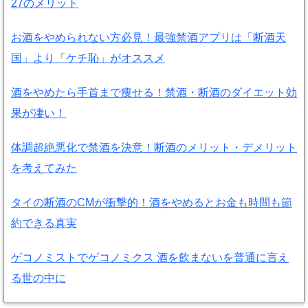
27のメリット
お酒をやめられない方必見！最強禁酒アプリは「断酒天
国」より「ケチ恥」がオススメ
酒をやめたら手首まで痩せる！禁酒・断酒のダイエット効
果が凄い！
体調超絶悪化で禁酒を決意！断酒のメリット・デメリット
を考えてみた
タイの断酒のCMが衝撃的！酒をやめるとお金も時間も節
約できる真実
ゲコノミストでゲコノミクス 酒を飲まないを普通に言え
る世の中に