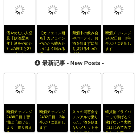
酒やめたい人必
【カフェイン断
禁酒中の飲み会
断酒チャレンジ
見【飲酒歴30
ち】カフェイン
やパーティ、お
2482日目 3年
年】酒をやめた
やめたら嘘みた
酒を飲まずに切
半ぶりに更新し
7つの理由と27
いによく眠れる
り抜ける4つの
ます
のメリット
話
方法
最新記事 -
New Posts
-
断酒チャレンジ
断酒チャレンジ
久々の同窓会を
軽貨物ドライバ
2488日目｜習
2482日目 3年
ノンアルで乗り
ーって稼げる？
慣は「続ける」
半ぶりに更新し
った。酒を飲ま
稼げない？実際
より「乗り換え
ます
ないメリットを
にはじめてみて
る」
まとめてみた
分かった事