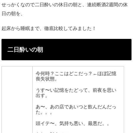
せっかくなので二日酔いの休日の朝と、連続断酒2週間の休
日の朝を、
起床から睡眠まで、徹底比較してみました！
二日酔いの朝
今何時？ここはどこだっ？←ほぼ記憶
喪失状態。
うす〜い記憶をたどって、前夜を思い
出す。
あ〜、あの店であいつと飲んだんだっ
た。。。
頭イテ〜、気持ち悪い、最悪だ。。