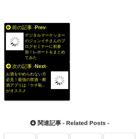
前の記事 -
Prev
-
デジタルマーケッター
のジュンイチさんのブ
ログセミナーに初参
加！レポートをまとめ
てみた
次の記事 -
Next
-
お酒をやめられない方
必見！最強の禁酒・断
酒アプリは「ケチ恥」
がオススメ
関連記事 -
Related Posts
-