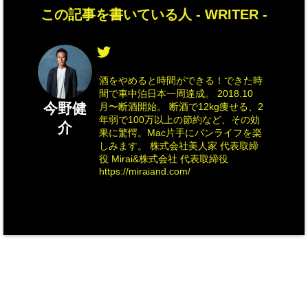
この記事を書いている人 -
WRITER
-
酒をやめると時間ができる！できた時
間で車中泊日本一周達成。 2018.10
今野健
月〜断酒開始。 断酒で12kg痩せる、2
年弱で100万以上の節約など、その効
介
果に驚愕。Mac片手にバンライフを楽
しみます。 株式会社美人家 代表取締
役 Mirai&株式会社 代表取締役
https://miraiand.com/