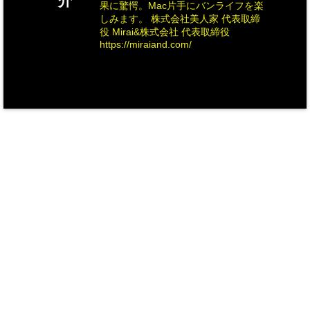
介
果に驚愕。Mac片手にバンライフを楽
しみます。 株式会社美人家 代表取締
役 Mirai&株式会社 代表取締役
https://miraiand.com/