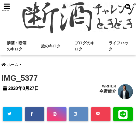
menu
禁酒・断酒
ブログのキ
ライフハッ
旅のキロク
のキロク
ロク
ク
ホーム
IMG_5377
WRITER
2020年8月27日
今野健介