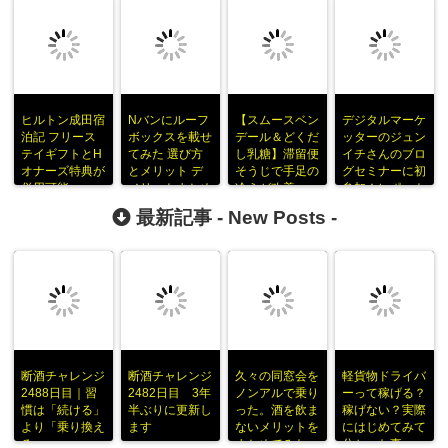
ヒルトン成田宿
Nバンにルーフ
【スムースベン
デジタルマーケ
泊記 フリース
ボックスを載せ
デール＆どくだ
ッターのジュン
テイギフトとH
てみた 選び方
し乳糖】滞留便
イチさんのブロ
オナーズ特典が
とメリット デ
そうじで手足の
グセミナーに初
併用可能
メリットまとめ
冷えが改善
参加！レポート
をまとめてみた
最新記事 -
New Posts
-
断酒チャレンジ
断酒チャレンジ
久々の同窓会を
軽貨物ドライバ
2488日目｜習
2482日目 3年
ノンアルで乗り
ーって稼げる？
慣は「続ける」
半ぶりに更新し
った。酒を飲ま
稼げない？実際
より「乗り換え
ます
ないメリットを
にはじめてみて
る」
まとめてみた
分かった事