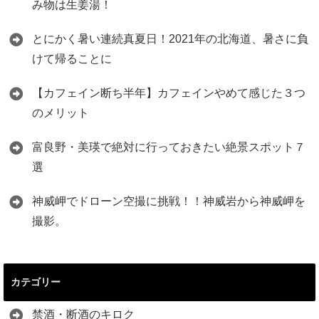
み物は生姜湯！
とにかく暑い連続真夏日！2021年の北海道、暑さに負
けて帰ることに
【カフェイン断ち半年】カフェインやめて感じた３つ
のメリット
富良野・美瑛で絶対に行っておきたい絶景スポット７
選
神威岬でドローン空撮に挑戦！！神威岩から神威岬を
撮影。
カテゴリー
禁酒・断酒のキロク