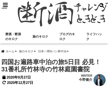
menu
禁酒・断酒
ブログのキ
ライフハッ
旅のキロク
のキロク
ロク
ク
ホーム
旅のキロク
日本一周Nバン車中泊
四国お遍路車中泊の旅5日目 必見！
31番札所竹林寺の竹林庭園書院
WRITER
2020年9月27日
今野健介
2020年12月27日