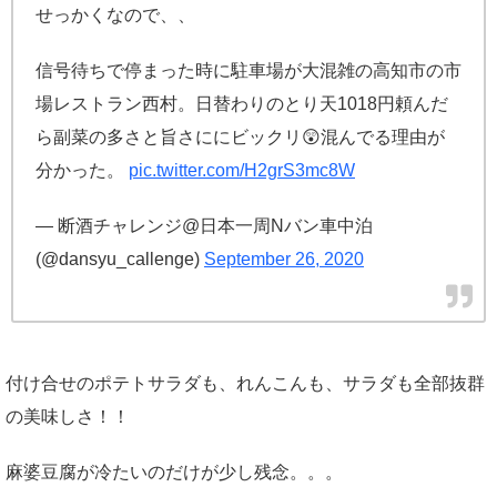
せっかくなので、、
信号待ちで停まった時に駐車場が大混雑の高知市の市
場レストラン西村。日替わりのとり天1018円頼んだ
ら副菜の多さと旨さににビックリ😲混んでる理由が
分かった。
pic.twitter.com/H2grS3mc8W
— 断酒チャレンジ@日本一周Nバン車中泊
(@dansyu_callenge)
September 26, 2020
付け合せのポテトサラダも、れんこんも、サラダも全部抜群
の美味しさ！！
麻婆豆腐が冷たいのだけが少し残念。。。