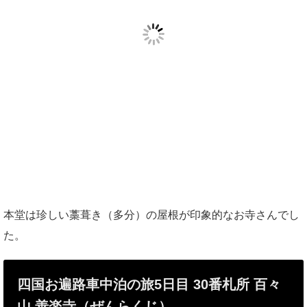
本堂は珍しい藁葺き（多分）の屋根が印象的なお寺さんでし
た。
四国お遍路車中泊の旅5日目
30番札所 百々
山 善楽寺（ぜんらくじ）