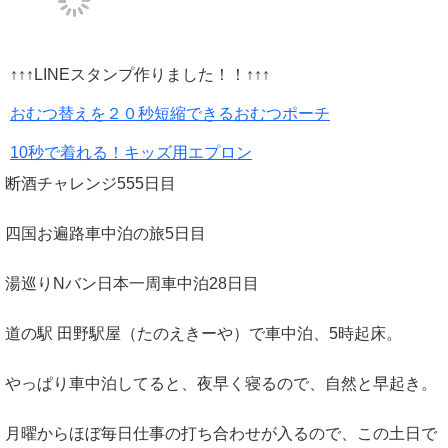
↑↑↑LINEスタンプ作りました！！↑↑↑
おむつ替えを２０秒短縮できるおむつポーチ
10秒で着れる！キッズ用エプロン
断酒チャレンジ555日目
四国お遍路車中泊の旅5日目
湯巡りNバン日本一周車中泊28日目
道の駅 田野駅屋（たのえきーや）で車中泊、5時起床。
やっぱり車中泊してると、夜早く寝るので、自然と早起き。
月曜からほぼ毎日仕事の打ち合わせが入るので、この土日で