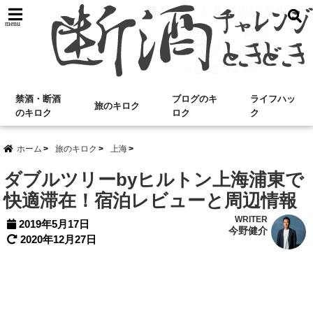
menu
禁酒・断酒
ブログのキ
ライフハッ
旅のキロク
のキロク
ロク
ク
ホーム
旅のキロク
上海
ダブルツリーbyヒルトン上海浦東で
快適滞在！宿泊レビューと周辺情報
WRITER
2019年5月17日
今野健介
2020年12月27日