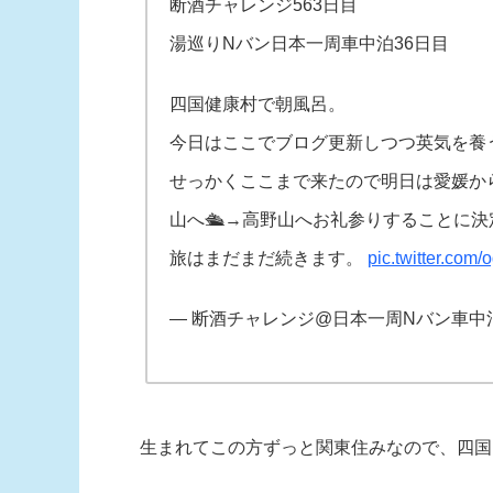
断酒チャレンジ563日目
湯巡りNバン日本一周車中泊36日目
四国健康村で朝風呂。
今日はここでブログ更新しつつ英気を養
せっかくここまで来たので明日は愛媛か
山へ🛳→高野山へお礼参りすることに決
旅はまだまだ続きます。
pic.twitter.co
— 断酒チャレンジ@日本一周Nバン車中泊 (@d
生まれてこの方ずっと関東住みなので、四国