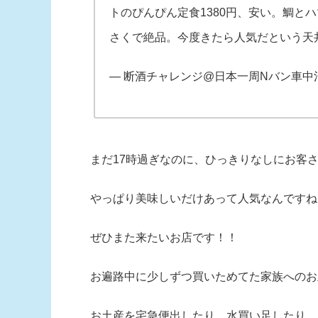
トのぴんぴん定食1380円、安い。鯛と
さくで絶品。今度きたら人気だという天
— 断酒チャレンジ@日本一周Nバン車中泊 (@d
まだ17時過ぎなのに、ひっきりなしにお客
やっぱり美味しいだけあって人気なんですね
ぜひまた来たいお店です！！
お遍路中に少しずつ買いためてた家族へのお
お土産を宅急便出したり、水買い足したり、