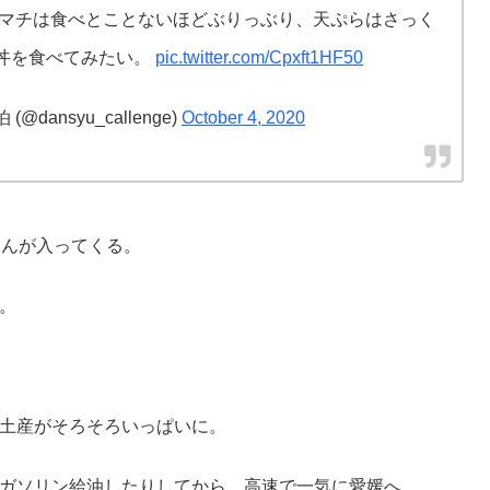
ハマチは食べとことないほどぶりっぶり、天ぷらはさっく
丼を食べてみたい。
pic.twitter.com/Cpxft1HF50
ansyu_callenge)
October 4, 2020
さんが入ってくる。
。
土産がそろそろいっぱいに。
ガソリン給油したりしてから、高速で一気に愛媛へ。