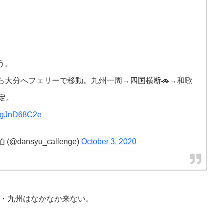
う。
ら大分へフェリーで移動。九州一周→四国横断🚗→和歌
定。
m/ogJnD68C2e
ansyu_callenge)
October 3, 2020
・九州はなかなか来ない。