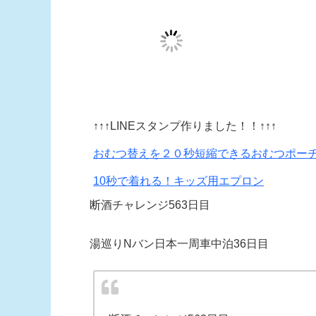
↑↑↑LINEスタンプ作りました！！↑↑↑
おむつ替えを２０秒短縮できるおむつポー
10秒で着れる！キッズ用エプロン
断酒チャレンジ563日目
湯巡りNバン日本一周車中泊36日目