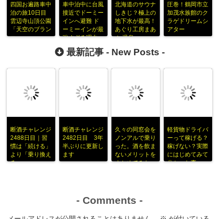
四国お遍路車中
車中泊中に台風
北海道のサウナ
圧巻！鶴岡市立
泊の旅10日目
接近でドーミー
しきじ？極上の
加茂水族館のク
雲辺寺山頂公園
インへ避難 ド
地下水が最高！
ラゲドリームシ
「天空のブラン
ーミーインが最
あぐり工房まあ
アター
コ」
強すぎる理由
ぶ 温泉
最新記事 -
New Posts
-
断酒チャレンジ
断酒チャレンジ
久々の同窓会を
軽貨物ドライバ
2488日目｜習
2482日目 3年
ノンアルで乗り
ーって稼げる？
慣は「続ける」
半ぶりに更新し
った。酒を飲ま
稼げない？実際
より「乗り換え
ます
ないメリットを
にはじめてみて
る」
まとめてみた
分かった事
-
Comments
-
メールアドレスが公開されることはありません。
※
が付いている