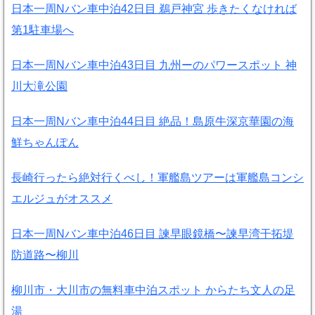
日本一周Nバン車中泊42日目 鵜戸神宮 歩きたくなければ
第1駐車場へ
日本一周Nバン車中泊43日目 九州ーのパワースポット 神
川大滝公園
日本一周Nバン車中泊44日目 絶品！島原牛深京華園の海
鮮ちゃんぽん
長崎行ったら絶対行くべし！軍艦島ツアーは軍艦島コンシ
エルジュがオススメ
日本一周Nバン車中泊46日目 諫早眼鏡橋〜諫早湾干拓堤
防道路〜柳川
柳川市・大川市の無料車中泊スポット からたち文人の足
湯