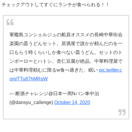
チェックアウトしてすぐにランチが食べられる！！
軍艦島コンシェルジュの船員オススメの長崎中華街会
楽園の皿うどんセット。居酒屋で誰かが頼んだのを一
口もらう時くらいしか食べない皿うどん。セットのト
ンポーローとハトシ、杏仁豆腐が絶品。中華料理屋で
は中華料理頼むに限るw食べ過ぎた、眠い
pic.twitter.c
om/TTu87hMRpW
— 断酒チャレンジ@日本一周Nバン車中泊
(@dansyu_callenge)
October 14, 2020