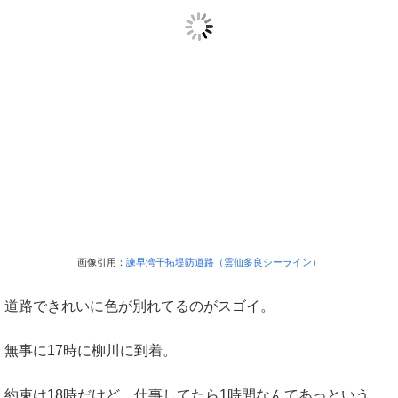
画像引用：
諫早湾干拓堤防道路（雲仙多良シーライン）
道路できれいに色が別れてるのがスゴイ。
無事に17時に柳川に到着。
約束は18時だけど、仕事してたら1時間なんてあっという