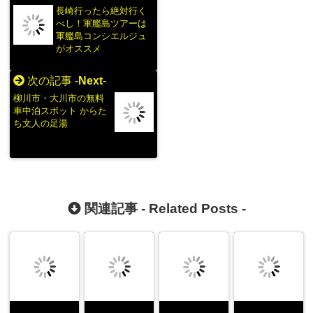
長崎行ったら絶対行く
べし！軍艦島ツアーは
軍艦島コンシエルジュ
がオススメ
次の記事 -
Next
-
柳川市・大川市の無料
車中泊スポット からた
ち文人の足湯
関連記事 -
Related Posts
-