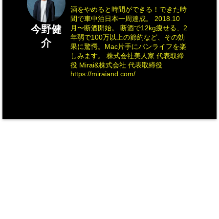
酒をやめると時間ができる！できた時
間で車中泊日本一周達成。 2018.10
今野健
月〜断酒開始。 断酒で12kg痩せる、2
年弱で100万以上の節約など、その効
介
果に驚愕。Mac片手にバンライフを楽
しみます。 株式会社美人家 代表取締
役 Mirai&株式会社 代表取締役
https://miraiand.com/