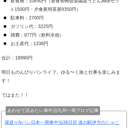
飲食費：10850円（昼食長崎会楽園皿うどん満喫セッ
ト1500円・夕食夜明茶屋9350円）
駐車料：2700円
ガソリン代：3225円
雑費：877円（飲料水他）
お土産代：1338円
合計：18990円
明日ものんびりバンライフ、ゆる〜く旅と仕事を楽しみま
す！
ではまた！！
あわせて読みたい車中泊九州一周ブログ記事
湯巡りNバン日本一周車中泊36日目 道の駅伊方のじゃこ