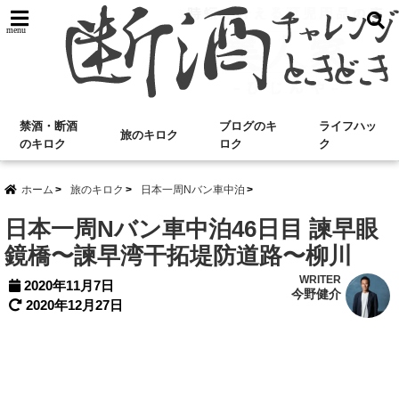
menu
禁酒・断酒
ブログのキ
ライフハッ
旅のキロク
のキロク
ロク
ク
ホーム
旅のキロク
日本一周Nバン車中泊
日本一周Nバン車中泊46日目 諫早眼
鏡橋〜諫早湾干拓堤防道路〜柳川
WRITER
2020年11月7日
今野健介
2020年12月27日