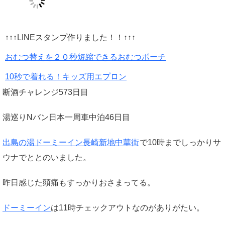
↑↑↑LINEスタンプ作りました！！↑↑↑
おむつ替えを２０秒短縮できるおむつポーチ
10秒で着れる！キッズ用エプロン
断酒チャレンジ573日目
湯巡りNバン日本一周車中泊46日目
出島の湯ドーミーイン長崎新地中華街
で10時までしっかりサ
ウナでととのいました。
昨日感じた頭痛もすっかりおさまってる。
ドーミーイン
は11時チェックアウトなのがありがたい。