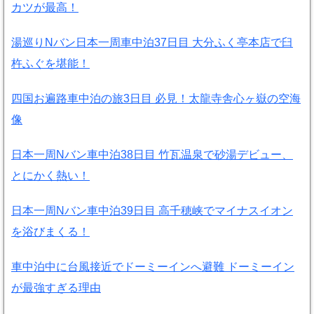
カツが最高！
湯巡りNバン日本一周車中泊37日目 大分ふく亭本店で臼
杵ふぐを堪能！
四国お遍路車中泊の旅3日目 必見！太龍寺舎心ヶ嶽の空海
像
日本一周Nバン車中泊38日目 竹瓦温泉で砂湯デビュー、
とにかく熱い！
日本一周Nバン車中泊39日目 高千穂峡でマイナスイオン
を浴びまくる！
車中泊中に台風接近でドーミーインへ避難 ドーミーイン
が最強すぎる理由