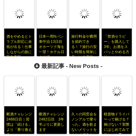
酒をやめるとト
日本一周Nバン
旅行料金や費用
「禁酒セラピ
ラブル対応に余
車中泊 13日目
を節約でき
ー」を購入して
裕が出る！仕事
オホーツク海を
る！？旅行の安
3年。お酒をス
しながらの旅に
一望！ホテル日
い時期を簡単に
パッとやめる方
緊急事態
の出岬
見つける裏技
法はコレ！
最新記事 -
New Posts
-
断酒チャレンジ
断酒チャレンジ
久々の同窓会を
軽貨物ドライバ
2488日目｜習
2482日目 3年
ノンアルで乗り
ーって稼げる？
慣は「続ける」
半ぶりに更新し
った。酒を飲ま
稼げない？実際
より「乗り換え
ます
ないメリットを
にはじめてみて
る」
まとめてみた
分かった事