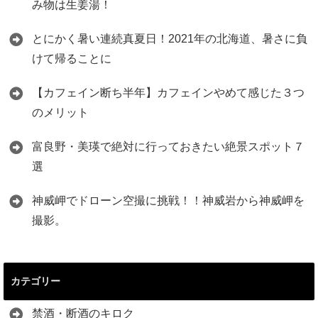
み物は生姜湯！
とにかく暑い連続真夏日！2021年の北海道、暑さに負
けて帰ることに
【カフェイン断ち半年】カフェインやめて感じた３つ
のメリット
富良野・美瑛で絶対に行っておきたい絶景スポット７
選
神威岬でドローン空撮に挑戦！！神威岩から神威岬を
撮影。
カテゴリー
禁酒・断酒のキロク