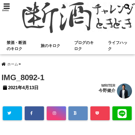
menu
禁酒・断酒
ブログのキ
ライフハッ
旅のキロク
のキロク
ロク
ク
ホーム
IMG_8092-1
WRITER
2021年4月13日
今野健介