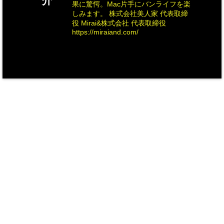
介
果に驚愕。Mac片手にバンライフを楽
しみます。 株式会社美人家 代表取締
役 Mirai&株式会社 代表取締役
https://miraiand.com/