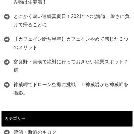
み物は生姜湯！
とにかく暑い連続真夏日！2021年の北海道、暑さに負
けて帰ることに
【カフェイン断ち半年】カフェインやめて感じた３つ
のメリット
富良野・美瑛で絶対に行っておきたい絶景スポット７
選
神威岬でドローン空撮に挑戦！！神威岩から神威岬を
撮影。
カテゴリー
禁酒・断酒のキロク