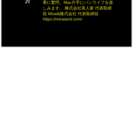
介
果に驚愕。Mac片手にバンライフを楽
しみます。 株式会社美人家 代表取締
役 Mirai&株式会社 代表取締役
https://miraiand.com/