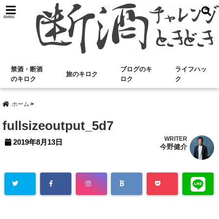
menu
禁酒・断酒
ブログのキ
ライフハッ
旅のキロク
のキロク
ロク
ク
ホーム
fullsizeoutput_5d7
WRITER
2019年8月13日
今野健介