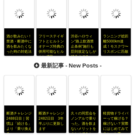
酒が飲みたい！
フリーステイギ
渋谷ハロウィ
ランニング総距
禁酒・断酒中に
フトとヒルトン
ン“路上飲酒禁
離5000km達
酒を飲みたくな
オナーズ特典の
止条例”施行も
成！モスクワ〜
った時の対処法
併用可能なヒル
罰則規定なしが
リスボンに匹敵
トン成田
残念すぎる
ｗ
最新記事 -
New Posts
-
断酒チャレンジ
断酒チャレンジ
久々の同窓会を
軽貨物ドライバ
2488日目｜習
2482日目 3年
ノンアルで乗り
ーって稼げる？
慣は「続ける」
半ぶりに更新し
った。酒を飲ま
稼げない？実際
より「乗り換え
ます
ないメリットを
にはじめてみて
る」
まとめてみた
分かった事