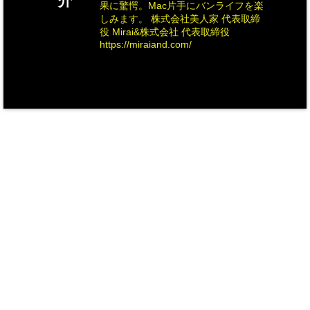
介
果に驚愕。Mac片手にバンライフを楽
しみます。 株式会社美人家 代表取締
役 Mirai&株式会社 代表取締役
https://miraiand.com/