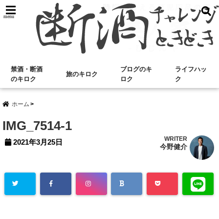
menu
禁酒・断酒
ブログのキ
ライフハッ
旅のキロク
のキロク
ロク
ク
ホーム
IMG_7514-1
WRITER
2021年3月25日
今野健介