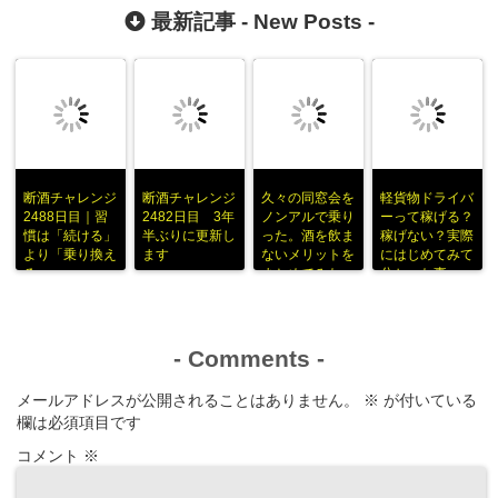
最新記事 -
New Posts
-
断酒チャレンジ
断酒チャレンジ
久々の同窓会を
軽貨物ドライバ
2488日目｜習
2482日目 3年
ノンアルで乗り
ーって稼げる？
慣は「続ける」
半ぶりに更新し
った。酒を飲ま
稼げない？実際
より「乗り換え
ます
ないメリットを
にはじめてみて
る」
まとめてみた
分かった事
-
Comments
-
メールアドレスが公開されることはありません。
※
が付いている
欄は必須項目です
コメント
※