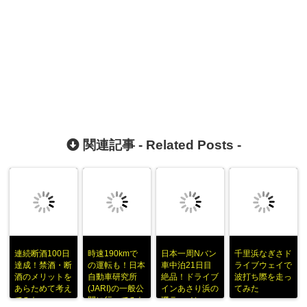
関連記事 -
Related Posts
-
連続断酒100日
時速190kmで
日本一周Nバン
千里浜なぎさド
達成！禁酒・断
の運転も！日本
車中泊21日目
ライブウェイで
酒のメリットを
自動車研究所
絶品！ドライブ
波打ち際を走っ
あらためて考え
(JARI)の一般公
インあさり浜の
てみた
てみた
開に行ってみた
磯ラーメン