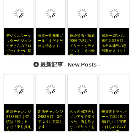
デジタルマーケ
日本一周無事ゴ
連続禁酒・断酒
日本一周Nバン
ッターのジュン
ール！まだまだ
90日で感じた
車中泊52日目
イチさんのブロ
旅は続きます。
メリットとデメ
ホテル浦島の忘
グセミナーに初
リット。その効
帰洞がスゴイ！
参加！レポート
果は？
をまとめてみた
最新記事 -
New Posts
-
断酒チャレンジ
断酒チャレンジ
久々の同窓会を
軽貨物ドライバ
2488日目｜習
2482日目 3年
ノンアルで乗り
ーって稼げる？
慣は「続ける」
半ぶりに更新し
った。酒を飲ま
稼げない？実際
より「乗り換え
ます
ないメリットを
にはじめてみて
る」
まとめてみた
分かった事