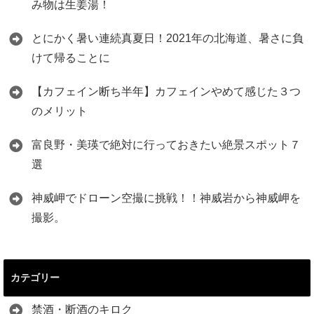
み物は生姜湯！
とにかく暑い連続真夏日！2021年の北海道、暑さに負
けて帰ることに
【カフェイン断ち半年】カフェインやめて感じた３つ
のメリット
富良野・美瑛で絶対に行っておきたい絶景スポット７
選
神威岬でドローン空撮に挑戦！！神威岩から神威岬を
撮影。
カテゴリー
禁酒・断酒のキロク