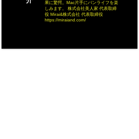
介
果に驚愕。Mac片手にバンライフを楽
しみます。 株式会社美人家 代表取締
役 Mirai&株式会社 代表取締役
https://miraiand.com/