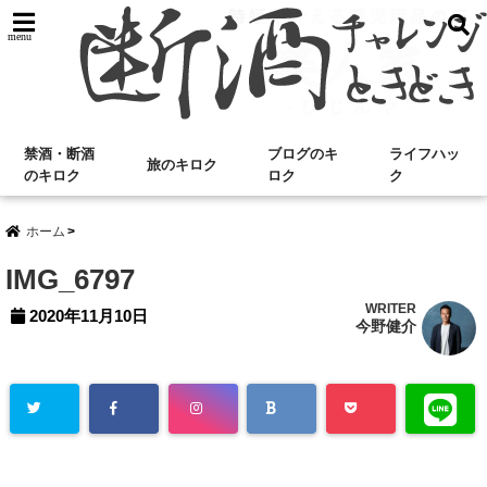
menu
禁酒・断酒
ブログのキ
ライフハッ
旅のキロク
のキロク
ロク
ク
ホーム
IMG_6797
WRITER
2020年11月10日
今野健介