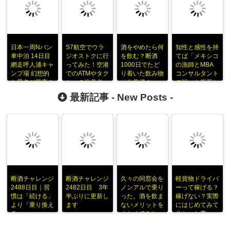
日本一周Nバン
S7航空でウラ
酒をやめたら何
知性と感性を持
車中泊 14日目
ジオストクに行
を飲む？断酒
てば「メキシコ
網走呼人浦キャ
ってみた！空港
1000日でたど
の漁師とMBA
ンプ場 幻想的
でのATMやタク
り着いた飲み物
コンサルタント
な景色が最高！
シーの注意点
は生姜湯！
の話」も腹落ち
する
最新記事 -
New Posts
-
断酒チャレンジ
断酒チャレンジ
久々の同窓会を
軽貨物ドライバ
2488日目｜習
2482日目 3年
ノンアルで乗り
ーって稼げる？
慣は「続ける」
半ぶりに更新し
った。酒を飲ま
稼げない？実際
より「乗り換え
ます
ないメリットを
にはじめてみて
る」
まとめてみた
分かった事