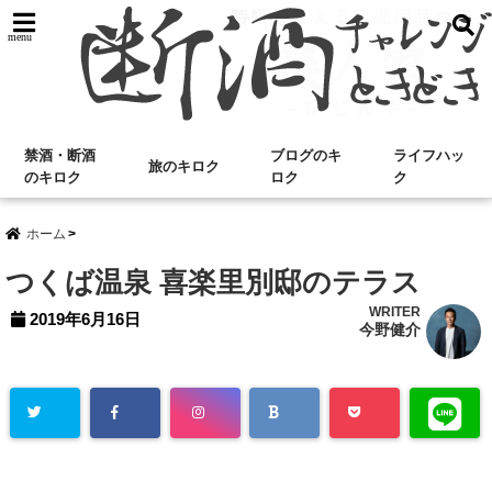
menu
禁酒・断酒
ブログのキ
ライフハッ
旅のキロク
のキロク
ロク
ク
ホーム
つくば温泉 喜楽里別邸のテラス
WRITER
2019年6月16日
今野健介