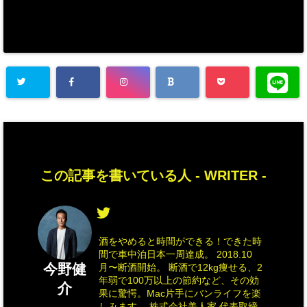
この記事を書いている人 -
WRITER
-
酒をやめると時間ができる！できた時
間で車中泊日本一周達成。 2018.10
今野健
月〜断酒開始。 断酒で12kg痩せる、2
年弱で100万以上の節約など、その効
介
果に驚愕。Mac片手にバンライフを楽
しみます。 株式会社美人家 代表取締