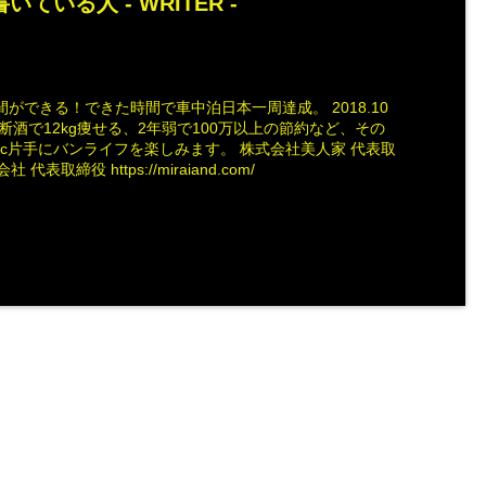
いている人 -
WRITER
-
ができる！できた時間で車中泊日本一周達成。 2018.10
断酒で12kg痩せる、2年弱で100万以上の節約など、その
ac片手にバンライフを楽しみます。 株式会社美人家 代表取
社 代表取締役 https://miraiand.com/