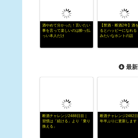
酒やめて分かった！言いたい
【禁酒・断酒2年】酒
事を言って楽しいのは酔っ払
るとハッピーになれる
っい本人だけ
みたいなホントの話
最新
断酒チャレンジ2488日目｜
断酒チャレンジ2482日
習慣は「続ける」より「乗り
年半ぶりに更新します
換える」