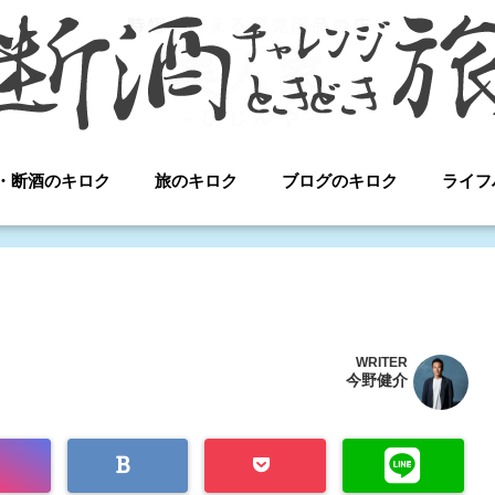
・断酒のキロク
旅のキロク
ブログのキロク
ライフ
WRITER
今野健介