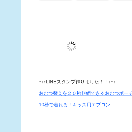
↑↑↑LINEスタンプ作りました！！↑↑↑
おむつ替えを２０秒短縮できるおむつポー
10秒で着れる！キッズ用エプロン