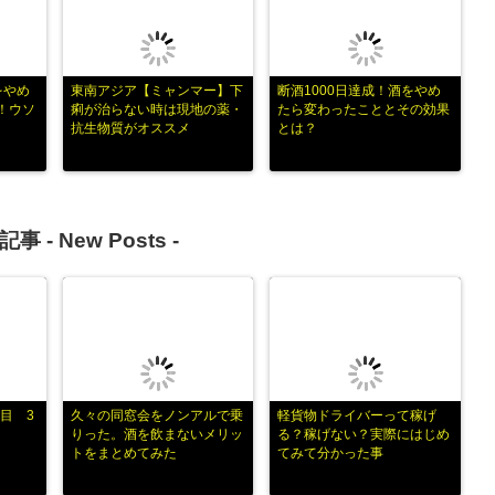
をやめ
東南アジア【ミャンマー】下
断酒1000日達成！酒をやめ
！ウソ
痢が治らない時は現地の薬・
たら変わったこととその効果
抗生物質がオススメ
とは？
記事 -
New Posts
-
目 3
久々の同窓会をノンアルで乗
軽貨物ドライバーって稼げ
りった。酒を飲まないメリッ
る？稼げない？実際にはじめ
トをまとめてみた
てみて分かった事