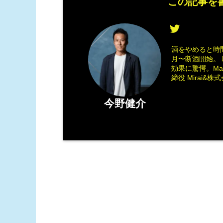
この記事を書
酒をやめると時間
月〜断酒開始。 
効果に驚愕。M
締役 Mirai&株式会
今野健介