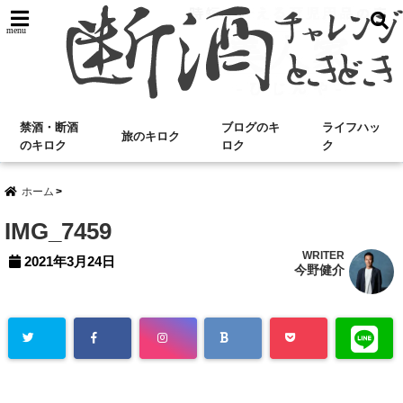
menu
禁酒・断酒
ブログのキ
ライフハッ
旅のキロク
のキロク
ロク
ク
ホーム
IMG_7459
WRITER
2021年3月24日
今野健介