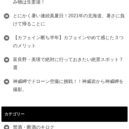
み物は生姜湯！
とにかく暑い連続真夏日！2021年の北海道、暑さに負
けて帰ることに
【カフェイン断ち半年】カフェインやめて感じた３つ
のメリット
富良野・美瑛で絶対に行っておきたい絶景スポット７
選
神威岬でドローン空撮に挑戦！！神威岩から神威岬を
撮影。
カテゴリー
禁酒・断酒のキロク