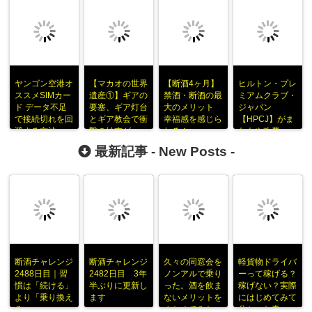
ヤンゴン空港オ
【マカオの世界
【断酒4ヶ月】
ヒルトン・プレ
ススメSIMカー
遺産①】ギアの
禁酒・断酒の最
ミアムクラブ・
ド データ不足
要塞、ギア灯台
大のメリット
ジャパン
で接続切れを回
とギア教会で衝
幸福感を感じら
【HPCJ】がま
避する方法
撃の結末がｗ
れる！
たもや改悪
最新記事 -
New Posts
-
断酒チャレンジ
断酒チャレンジ
久々の同窓会を
軽貨物ドライバ
2488日目｜習
2482日目 3年
ノンアルで乗り
ーって稼げる？
慣は「続ける」
半ぶりに更新し
った。酒を飲ま
稼げない？実際
より「乗り換え
ます
ないメリットを
にはじめてみて
る」
まとめてみた
分かった事