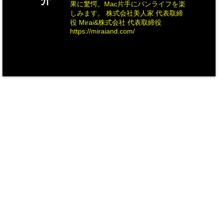
介
果に驚愕。Mac片手にバンライフを楽
しみます。 株式会社美人家 代表取締
役 Mirai&株式会社 代表取締役
https://miraiand.com/