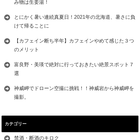
み物は生姜湯！
とにかく暑い連続真夏日！2021年の北海道、暑さに負
けて帰ることに
【カフェイン断ち半年】カフェインやめて感じた３つ
のメリット
富良野・美瑛で絶対に行っておきたい絶景スポット７
選
神威岬でドローン空撮に挑戦！！神威岩から神威岬を
撮影。
カテゴリー
禁酒・断酒のキロク