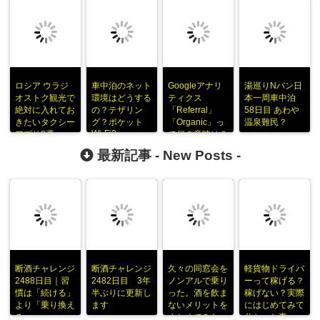
ロシア ウラジ
車中泊のネット
Googleアナリ
湯巡りNバン日
オストク観光で
環境はどうする
ティクス
本一周車中泊
絶対に入れてお
の？テザリン
「Referral」
58日目 あわや
きたいタクシー
グ？ポケット
「Organic」っ
温泉難民？
Wi-Fi?
アプリ3選
て何？意味は？
最新記事 -
New Posts
-
断酒チャレンジ
断酒チャレンジ
久々の同窓会を
軽貨物ドライバ
2488日目｜習
2482日目 3年
ノンアルで乗り
ーって稼げる？
慣は「続ける」
半ぶりに更新し
った。酒を飲ま
稼げない？実際
より「乗り換え
ます
ないメリットを
にはじめてみて
る」
まとめてみた
分かった事