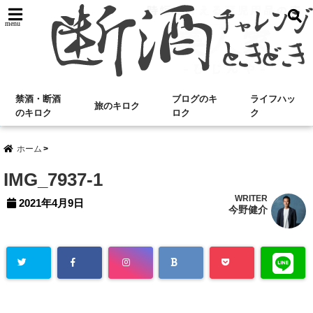
menu
禁酒・断酒
ブログのキ
ライフハッ
旅のキロク
のキロク
ロク
ク
ホーム
IMG_7937-1
WRITER
2021年4月9日
今野健介