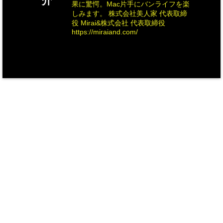
介
果に驚愕。Mac片手にバンライフを楽
しみます。 株式会社美人家 代表取締
役 Mirai&株式会社 代表取締役
https://miraiand.com/