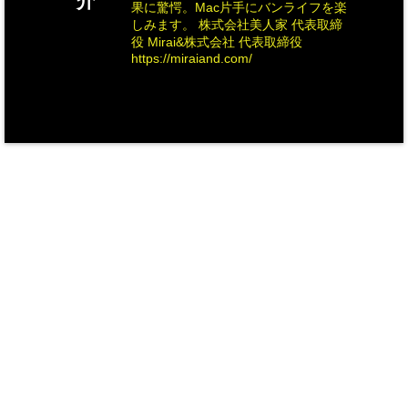
介
果に驚愕。Mac片手にバンライフを楽
しみます。 株式会社美人家 代表取締
役 Mirai&株式会社 代表取締役
https://miraiand.com/