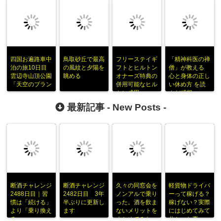
四国お遍路車中
鳥取砂丘で最高
フリーステイギ
「精神科医の禅
泊の旅10日目
の風紋と夕陽を
フトとヒルトン
僧」が教える
雲辺寺山頂公園
眺める
オナーズ特典の
心と身体の正し
「天空のブラン
併用可能なヒル
い休め方 を読
コ」
トン成田
んだ感想
最新記事 -
New Posts
-
断酒チャレンジ
断酒チャレンジ
久々の同窓会を
軽貨物ドライバ
2488日目｜習
2482日目 3年
ノンアルで乗り
ーって稼げる？
慣は「続ける」
半ぶりに更新し
った。酒を飲ま
稼げない？実際
より「乗り換え
ます
ないメリットを
にはじめてみて
る」
まとめてみた
分かった事