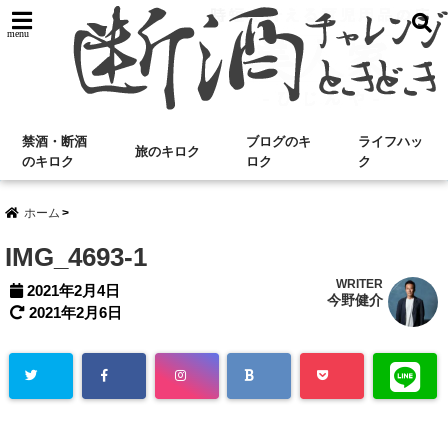
menu
禁酒・断酒
ブログのキ
ライフハッ
旅のキロク
のキロク
ロク
ク
ホーム
IMG_4693-1
WRITER
2021年2月4日
今野健介
2021年2月6日