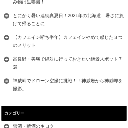
み物は生姜湯！
とにかく暑い連続真夏日！2021年の北海道、暑さに負
けて帰ることに
【カフェイン断ち半年】カフェインやめて感じた３つ
のメリット
富良野・美瑛で絶対に行っておきたい絶景スポット７
選
神威岬でドローン空撮に挑戦！！神威岩から神威岬を
撮影。
カテゴリー
禁酒・断酒のキロク