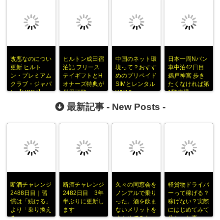
改悪なのについ
ヒルトン成田宿
中国のネット環
日本一周Nバン
更新 ヒルト
泊記 フリース
境って？おすす
車中泊42日目
ン・プレミアム
テイギフトとH
めのプリペイド
鵜戸神宮 歩き
クラブ・ジャパ
オナーズ特典が
SIMとレンタル
たくなければ第
ン【HPCJ】
併用可能
WIFI？
1駐車場へ
最新記事 -
New Posts
-
断酒チャレンジ
断酒チャレンジ
久々の同窓会を
軽貨物ドライバ
2488日目｜習
2482日目 3年
ノンアルで乗り
ーって稼げる？
慣は「続ける」
半ぶりに更新し
った。酒を飲ま
稼げない？実際
より「乗り換え
ます
ないメリットを
にはじめてみて
る」
まとめてみた
分かった事