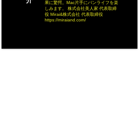
介
果に驚愕。Mac片手にバンライフを楽
しみます。 株式会社美人家 代表取締
役 Mirai&株式会社 代表取締役
https://miraiand.com/