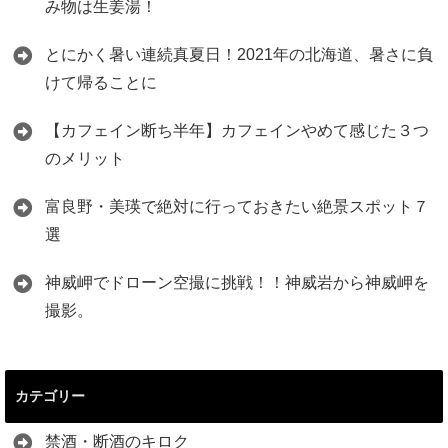
み物は生姜湯！
とにかく暑い連続真夏日！2021年の北海道、暑さに負
けて帰ることに
【カフェイン断ち半年】カフェインやめて感じた３つ
のメリット
富良野・美瑛で絶対に行っておきたい絶景スポット７
選
神威岬でドローン空撮に挑戦！！神威岩から神威岬を
撮影。
カテゴリー
禁酒・断酒のキロク