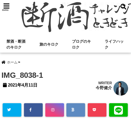
menu
禁酒・断酒
ブログのキ
ライフハッ
旅のキロク
のキロク
ロク
ク
ホーム
IMG_8038-1
WRITER
2021年4月11日
今野健介