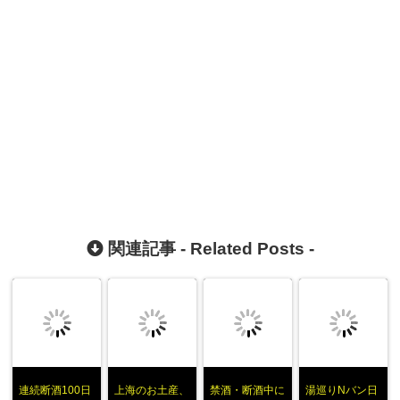
関連記事 -
Related Posts
-
連続断酒100日
上海のお土産、
禁酒・断酒中に
湯巡りNバン日