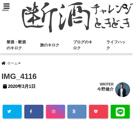
menu
禁酒・断酒
ブログのキ
ライフハッ
旅のキロク
のキロク
ロク
ク
ホーム
IMG_4116
WRITER
2020年3月1日
今野健介