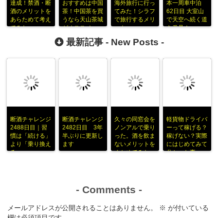
達成！禁酒・断
おすすめは中国
海外旅行に行っ
本一周車中泊
酒のメリットを
茶！中国茶を買
てみた！シラフ
62日目 大室山
あらためて考え
うなら天山茶城
で旅行するメリ
で天空へ続く道
てみた
がオススメ
ット
を発見！
最新記事 -
New Posts
-
断酒チャレンジ
断酒チャレンジ
久々の同窓会を
軽貨物ドライバ
2488日目｜習
2482日目 3年
ノンアルで乗り
ーって稼げる？
慣は「続ける」
半ぶりに更新し
った。酒を飲ま
稼げない？実際
より「乗り換え
ます
ないメリットを
にはじめてみて
る」
まとめてみた
分かった事
-
Comments
-
メールアドレスが公開されることはありません。
※
が付いている
欄は必須項目です