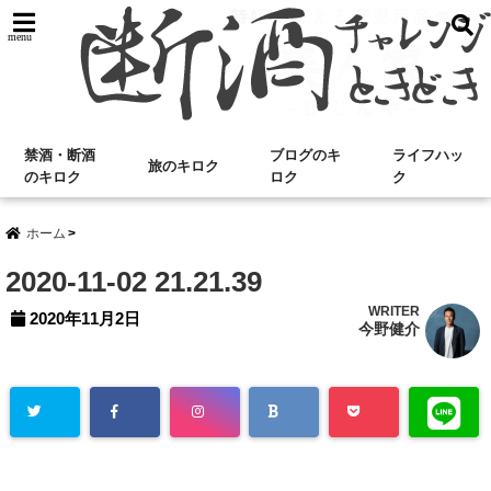
menu
禁酒・断酒
ブログのキ
ライフハッ
旅のキロク
のキロク
ロク
ク
ホーム
2020-11-02 21.21.39
WRITER
2020年11月2日
今野健介