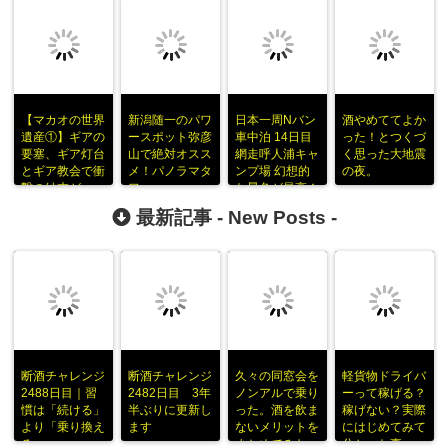
【マカオの世界
新潟随一のパワ
日本一周Nバン
酒やめててよか
遺産①】ギアの
ースポット弥彦
車中泊 14日目
った！とつくづ
要塞、ギア灯台
山で絶対オスス
網走呼人浦キャ
く思った大地震
とギア教会で衝
メ！パノラマタ
ンプ場 幻想的
の夜。
撃の結末がｗ
ワー
な景色が最高！
最新記事 -
New Posts
-
断酒チャレンジ
断酒チャレンジ
久々の同窓会を
軽貨物ドライバ
2488日目｜習
2482日目 3年
ノンアルで乗り
ーって稼げる？
慣は「続ける」
半ぶりに更新し
った。酒を飲ま
稼げない？実際
より「乗り換え
ます
ないメリットを
にはじめてみて
る」
まとめてみた
分かった事