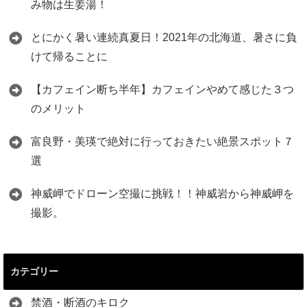
み物は生姜湯！
とにかく暑い連続真夏日！2021年の北海道、暑さに負
けて帰ることに
【カフェイン断ち半年】カフェインやめて感じた３つ
のメリット
富良野・美瑛で絶対に行っておきたい絶景スポット７
選
神威岬でドローン空撮に挑戦！！神威岩から神威岬を
撮影。
カテゴリー
禁酒・断酒のキロク