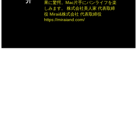
介
果に驚愕。Mac片手にバンライフを楽
しみます。 株式会社美人家 代表取締
役 Mirai&株式会社 代表取締役
https://miraiand.com/