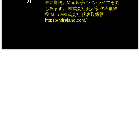
介
果に驚愕。Mac片手にバンライフを楽
しみます。 株式会社美人家 代表取締
役 Mirai&株式会社 代表取締役
https://miraiand.com/