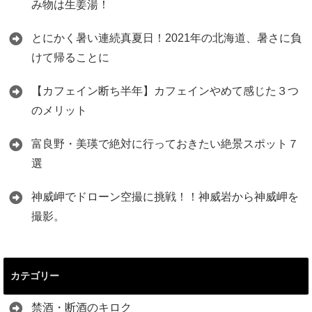
み物は生姜湯！
とにかく暑い連続真夏日！2021年の北海道、暑さに負
けて帰ることに
【カフェイン断ち半年】カフェインやめて感じた３つ
のメリット
富良野・美瑛で絶対に行っておきたい絶景スポット７
選
神威岬でドローン空撮に挑戦！！神威岩から神威岬を
撮影。
カテゴリー
禁酒・断酒のキロク