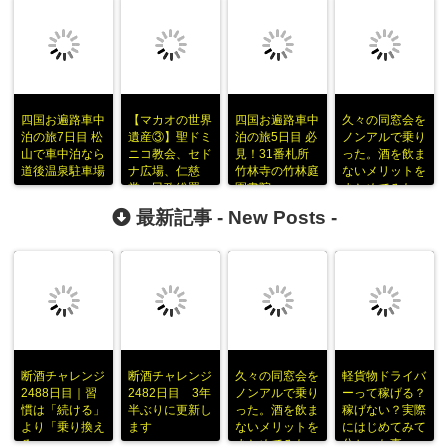
四国お遍路車中
【マカオの世界
四国お遍路車中
久々の同窓会を
泊の旅7日目 松
遺産③】聖ドミ
泊の旅5日目 必
ノンアルで乗り
山で車中泊なら
ニコ教会、セド
見！31番札所
った。酒を飲ま
道後温泉駐車場
ナ広場、仁慈
竹林寺の竹林庭
ないメリットを
堂、民政総署
園書院
まとめてみた
最新記事 -
New Posts
-
断酒チャレンジ
断酒チャレンジ
久々の同窓会を
軽貨物ドライバ
2488日目｜習
2482日目 3年
ノンアルで乗り
ーって稼げる？
慣は「続ける」
半ぶりに更新し
った。酒を飲ま
稼げない？実際
より「乗り換え
ます
ないメリットを
にはじめてみて
る」
まとめてみた
分かった事