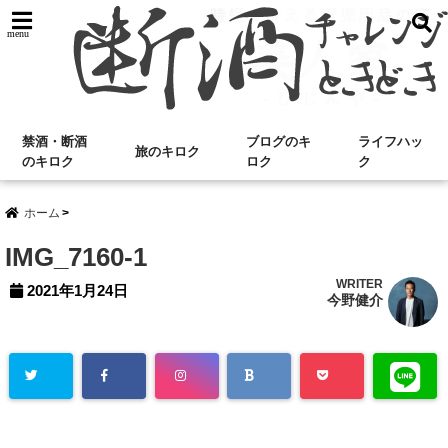
menu
禁酒・断酒
ブログのキ
ライフハッ
旅のキロク
のキロク
ロク
ク
ホーム
IMG_7160-1
WRITER
2021年1月24日
今野健介