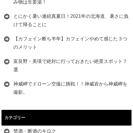
み物は生姜湯！
とにかく暑い連続真夏日！2021年の北海道、暑さに負
けて帰ることに
【カフェイン断ち半年】カフェインやめて感じた３つ
のメリット
富良野・美瑛で絶対に行っておきたい絶景スポット７
選
神威岬でドローン空撮に挑戦！！神威岩から神威岬を
撮影。
カテゴリー
禁酒・断酒のキロク