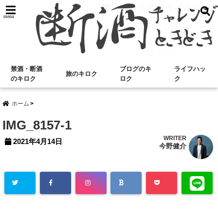
menu
禁酒・断酒
ブログのキ
ライフハッ
旅のキロク
のキロク
ロク
ク
ホーム
IMG_8157-1
WRITER
2021年4月14日
今野健介