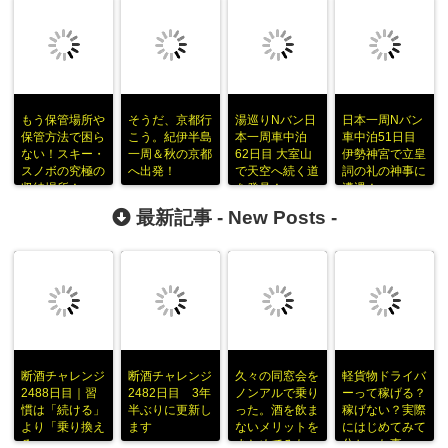
もう保管場所や
そうだ、京都行
湯巡りNバン日
日本一周Nバン
保管方法で困ら
こう。紀伊半島
本一周車中泊
車中泊51日目
ない！スキー・
一周＆秋の京都
62日目 大室山
伊勢神宮で立皇
スノボの究極の
へ出発！
で天空へ続く道
詞の礼の神事に
収納場所！
を発見！
遭遇！
最新記事 -
New Posts
-
断酒チャレンジ
断酒チャレンジ
久々の同窓会を
軽貨物ドライバ
2488日目｜習
2482日目 3年
ノンアルで乗り
ーって稼げる？
慣は「続ける」
半ぶりに更新し
った。酒を飲ま
稼げない？実際
より「乗り換え
ます
ないメリットを
にはじめてみて
る」
まとめてみた
分かった事