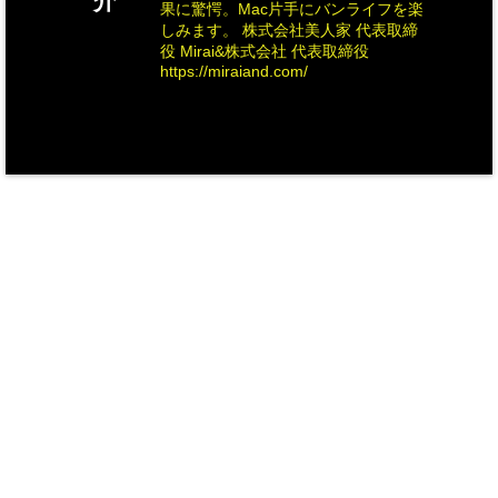
介
果に驚愕。Mac片手にバンライフを楽
しみます。 株式会社美人家 代表取締
役 Mirai&株式会社 代表取締役
https://miraiand.com/