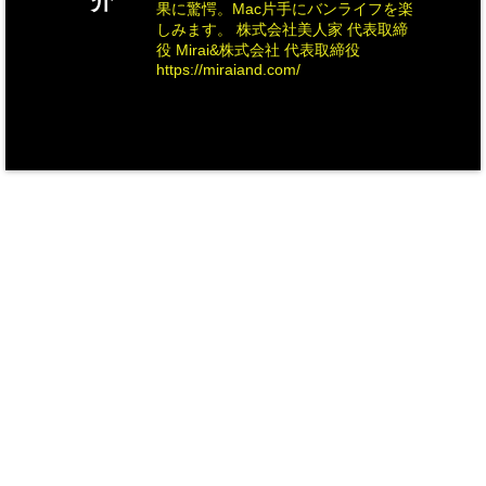
介
果に驚愕。Mac片手にバンライフを楽
しみます。 株式会社美人家 代表取締
役 Mirai&株式会社 代表取締役
https://miraiand.com/