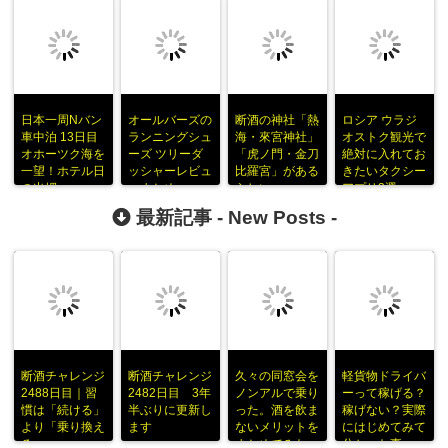
日本一周Nバン
オールバーズの
断酒の神社「熱
ロシア ウラジ
車中泊 13日目
ランニングシュ
海・來宮神社」
オストク観光で
オホーツク海を
ーズ ツリーダ
「虎ノ門・金刀
絶対に入れてお
一望！ホテル日
ッシャーレビュ
比羅宮」がある
きたいタクシー
の出岬
ーまとめ
らしい
アプリ3選
最新記事 -
New Posts
-
断酒チャレンジ
断酒チャレンジ
久々の同窓会を
軽貨物ドライバ
2488日目｜習
2482日目 3年
ノンアルで乗り
ーって稼げる？
慣は「続ける」
半ぶりに更新し
った。酒を飲ま
稼げない？実際
より「乗り換え
ます
ないメリットを
にはじめてみて
る」
まとめてみた
分かった事