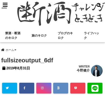
menu
禁酒・断酒
ブログのキ
ライフハッ
旅のキロク
のキロク
ロク
ク
ホーム
fullsizeoutput_6df
WRITER
2019年8月31日
今野健介