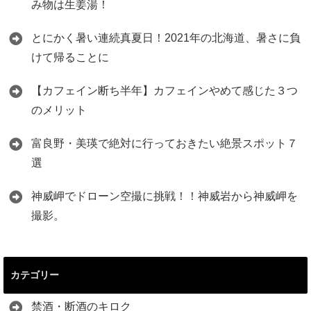
み物は生姜湯！
とにかく暑い連続真夏日！2021年の北海道、暑さに負
けて帰ることに
【カフェイン断ち半年】カフェインやめて感じた３つ
のメリット
富良野・美瑛で絶対に行っておきたい絶景スポット７
選
神威岬でドローン空撮に挑戦！！神威岩から神威岬を
撮影。
カテゴリー
禁酒・断酒のキロク