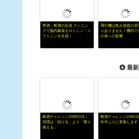
禁酒・断酒の近道 ランニン
飛行機は飲み放題の居
グで脳内麻薬セロトニン・メ
ゃありません！機内で
ラトニンを生成！
の体への影響
最新
断酒チャレンジ2488日目｜
断酒チャレンジ2482日
習慣は「続ける」より「乗り
年半ぶりに更新します
換える」