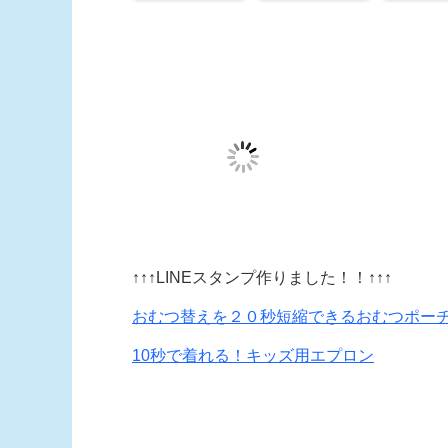
↑↑↑LINEスタンプ作りました！！↑↑↑
おむつ替えを２０秒短縮できるおむつポー
10秒で着れる！キッズ用エプロン