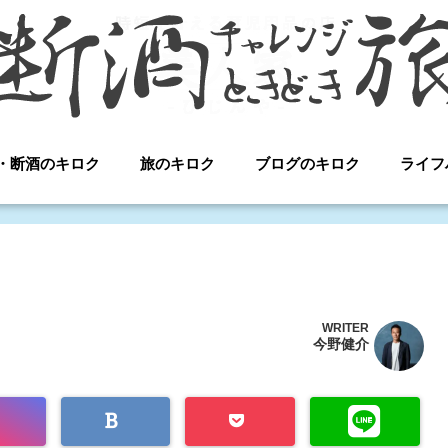
・断酒のキロク
旅のキロク
ブログのキロク
ライフ
WRITER
今野健介