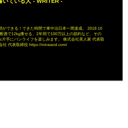
いている人 -
WRITER
-
ができる！できた時間で車中泊日本一周達成。 2018.10
断酒で12kg痩せる、2年弱で100万以上の節約など、その
ac片手にバンライフを楽しみます。 株式会社美人家 代表取
社 代表取締役 https://miraiand.com/