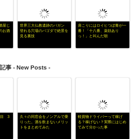
酒屋じ
世界三大仏教遺跡のバガン
肩こりにはロイヒつぼ膏が一
のお酒
登れる穴場のパゴダで絶景を
番！「十八番、薬効あり
見る裏技
っ！」と叫んだ朝
記事 -
New Posts
-
目 3
久々の同窓会をノンアルで乗
軽貨物ドライバーって稼げ
りった。酒を飲まないメリッ
る？稼げない？実際にはじめ
トをまとめてみた
てみて分かった事