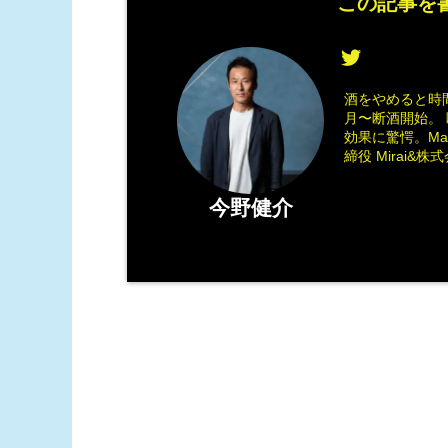
この記事を書
酒をやめると時間
月〜断酒開始。 
効果に驚愕。M
締役 Mirai&株式会
今野健介