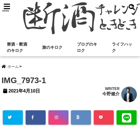
menu
禁酒・断酒
ブログのキ
ライフハッ
旅のキロク
のキロク
ロク
ク
ホーム
IMG_7973-1
WRITER
2021年4月10日
今野健介