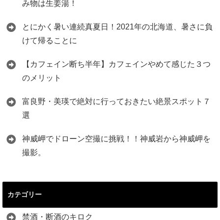
み物は生姜湯！
とにかく暑い連続真夏日！2021年の北海道、暑さに負
けて帰ることに
【カフェイン断ち半年】カフェインやめて感じた３つ
のメリット
富良野・美瑛で絶対に行っておきたい絶景スポット７
選
神威岬でドローン空撮に挑戦！！神威岩から神威岬を
撮影。
カテゴリー
禁酒・断酒のキロク