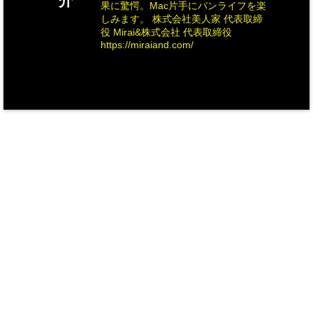
介
果に驚愕。Mac片手にバンライフを楽
しみます。 株式会社美人家 代表取締
役 Mirai&株式会社 代表取締役
https://miraiand.com/