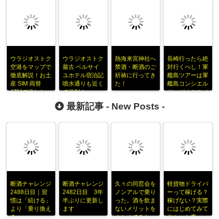
ウラジオストク
ウラジオストク
熱海来宮神社へ
長崎行ったら絶
空港をマップで
最古 ベルサイ
禁酒・断酒のご
対行くべし！軍
徹底解説！お土
ユホテル宿泊記
祈祷に行ってき
艦島ツアーは軍
産 SIM 両替
噴水通りも近く
た！
艦島コンシエル
ATMで迷わな
て便利！
ジュがオススメ
い！
最新記事 -
New Posts
-
断酒チャレンジ
断酒チャレンジ
久々の同窓会を
軽貨物ドライバ
2488日目｜習
2482日目 3年
ノンアルで乗り
ーって稼げる？
慣は「続ける」
半ぶりに更新し
った。酒を飲ま
稼げない？実際
より「乗り換え
ます
ないメリットを
にはじめてみて
る」
まとめてみた
分かった事