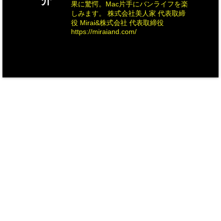
介
果に驚愕。Mac片手にバンライフを楽
しみます。 株式会社美人家 代表取締
役 Mirai&株式会社 代表取締役
https://miraiand.com/