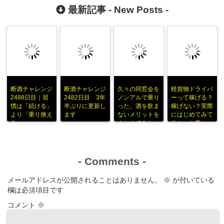
最新記事 -
New Posts
-
断酒チャレンジ
断酒チャレンジ
久々の同窓会を
軽貨物ドライバ
2488日目｜習
2482日目 3年
ノンアルで乗り
ーって稼げる？
慣は「続ける」
半ぶりに更新し
った。酒を飲ま
稼げない？実際
より「乗り換え
ます
ないメリットを
にはじめてみて
る」
まとめてみた
分かった事
-
Comments
-
メールアドレスが公開されることはありません。
※
が付いている
欄は必須項目です
コメント
※