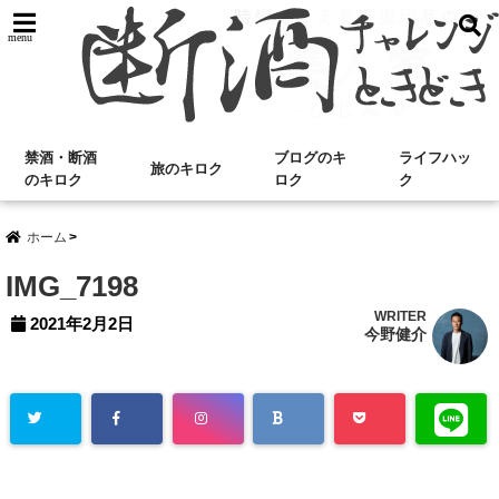
menu
禁酒・断酒
ブログのキ
ライフハッ
旅のキロク
のキロク
ロク
ク
ホーム
IMG_7198
WRITER
2021年2月2日
今野健介