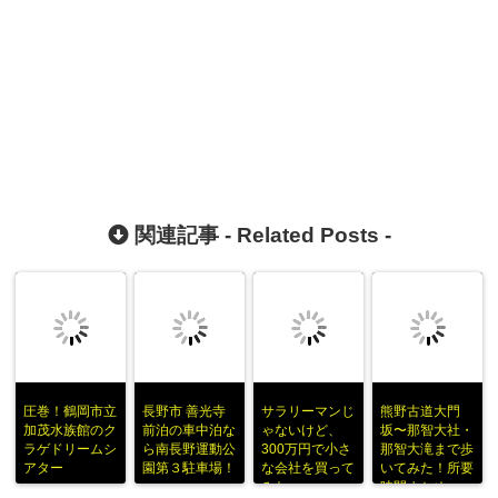
関連記事 -
Related Posts
-
圧巻！鶴岡市立
長野市 善光寺
サラリーマンじ
熊野古道大門
加茂水族館のク
前泊の車中泊な
ゃないけど、
坂〜那智大社・
ラゲドリームシ
ら南長野運動公
300万円で小さ
那智大滝まで歩
アター
園第３駐車場！
な会社を買って
いてみた！所要
みた
時間まとめ