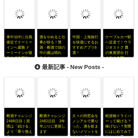
車中泊中に台風
酒をやめると仕
中国・上海旅行
ケーブルカー駅
接近でドーミー
事が捗る！禁
を快適にするお
へ近道で！ウラ
インへ避難 ド
酒・断酒で頭の
すすめアプリ6
ジオストク 鷹
ーミーインが最
中の霧は晴れ
選！
の巣展望台 行
強すぎる理由
る！！
き方大公開
最新記事 -
New Posts
-
断酒チャレンジ
断酒チャレンジ
久々の同窓会を
軽貨物ドライバ
2488日目｜習
2482日目 3年
ノンアルで乗り
ーって稼げる？
慣は「続ける」
半ぶりに更新し
った。酒を飲ま
稼げない？実際
より「乗り換え
ます
ないメリットを
にはじめてみて
る」
まとめてみた
分かった事