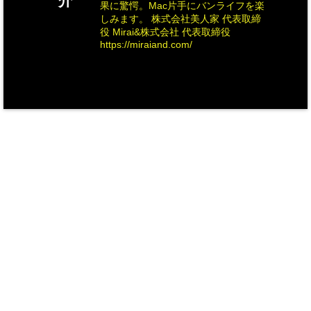
介
果に驚愕。Mac片手にバンライフを楽
しみます。 株式会社美人家 代表取締
役 Mirai&株式会社 代表取締役
https://miraiand.com/