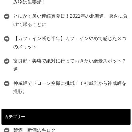
み物は生姜湯！
とにかく暑い連続真夏日！2021年の北海道、暑さに負
けて帰ることに
【カフェイン断ち半年】カフェインやめて感じた３つ
のメリット
富良野・美瑛で絶対に行っておきたい絶景スポット７
選
神威岬でドローン空撮に挑戦！！神威岩から神威岬を
撮影。
カテゴリー
禁酒・断酒のキロク