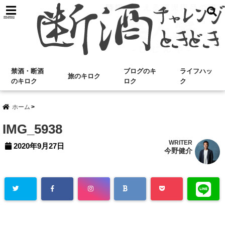
menu
禁酒・断酒
ブログのキ
ライフハッ
旅のキロク
のキロク
ロク
ク
ホーム
IMG_5938
WRITER
2020年9月27日
今野健介