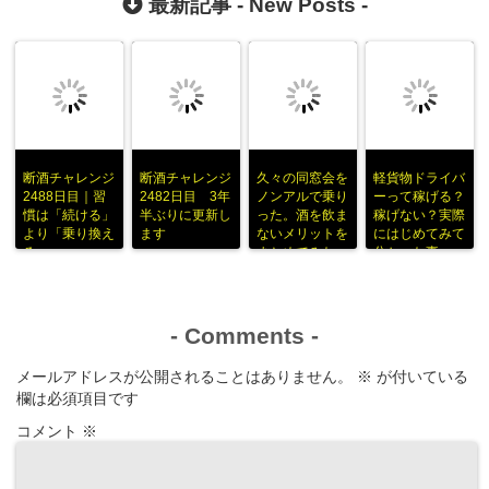
最新記事 -
New Posts
-
断酒チャレンジ
断酒チャレンジ
久々の同窓会を
軽貨物ドライバ
2488日目｜習
2482日目 3年
ノンアルで乗り
ーって稼げる？
慣は「続ける」
半ぶりに更新し
った。酒を飲ま
稼げない？実際
より「乗り換え
ます
ないメリットを
にはじめてみて
る」
まとめてみた
分かった事
-
Comments
-
メールアドレスが公開されることはありません。
※
が付いている
欄は必須項目です
コメント
※