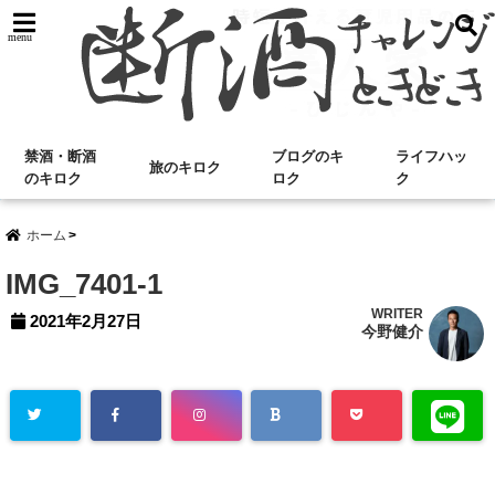
menu
禁酒・断酒
ブログのキ
ライフハッ
旅のキロク
のキロク
ロク
ク
ホーム
IMG_7401-1
WRITER
2021年2月27日
今野健介