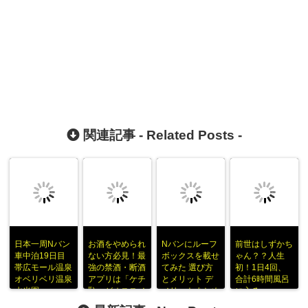
関連記事 -
Related Posts
-
日本一周Nバン
お酒をやめられ
Nバンにルーフ
前世はしずかち
車中泊19日目
ない方必見！最
ボックスを載せ
ゃん？？人生
帯広モール温泉
強の禁酒・断酒
てみた 選び方
初！1日4回、
オベリベリ温泉
アプリは「ケチ
とメリット デ
合計6時間風呂
水光園
恥」がオススメ
メリットまとめ
に入る。