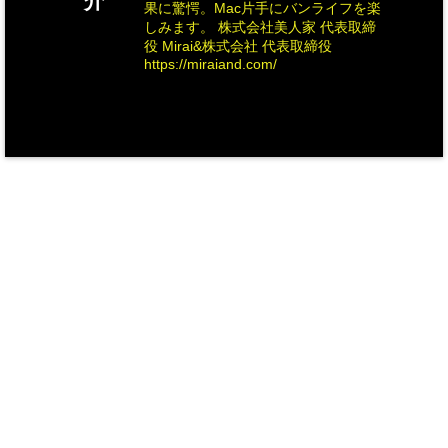
介
果に驚愕。Mac片手にバンライフを楽
しみます。 株式会社美人家 代表取締
役 Mirai&株式会社 代表取締役
https://miraiand.com/