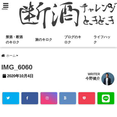
menu
禁酒・断酒
ブログのキ
ライフハッ
旅のキロク
のキロク
ロク
ク
ホーム
IMG_6060
WRITER
2020年10月4日
今野健介