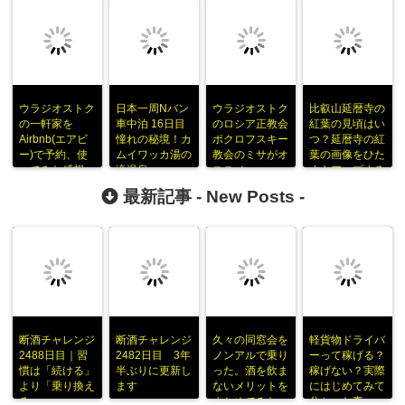
ウラジオストク
日本一周Nバン
ウラジオストク
比叡山延暦寺の
の一軒家を
車中泊 16日目
のロシア正教会
紅葉の見頃はい
Airbnb(エアビ
憧れの秘境！カ
ポクロフスキー
つ？延暦寺の紅
ー)で予約、使
ムイワッカ湯の
教会のミサがオ
葉の画像をひた
ってみた感想
滝温泉
ススメ
すらアップする
最新記事 -
New Posts
-
断酒チャレンジ
断酒チャレンジ
久々の同窓会を
軽貨物ドライバ
2488日目｜習
2482日目 3年
ノンアルで乗り
ーって稼げる？
慣は「続ける」
半ぶりに更新し
った。酒を飲ま
稼げない？実際
より「乗り換え
ます
ないメリットを
にはじめてみて
る」
まとめてみた
分かった事