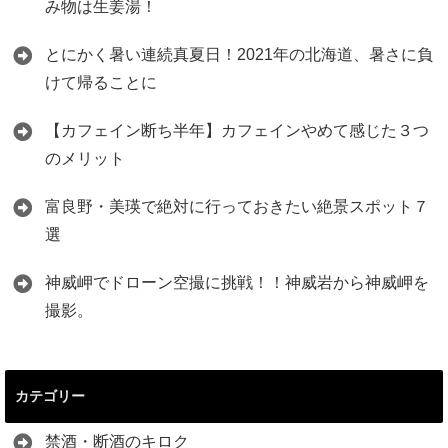
み物は生姜湯！
とにかく暑い連続真夏日！2021年の北海道、暑さに負
けて帰ることに
【カフェイン断ち半年】カフェインやめて感じた３つ
のメリット
富良野・美瑛で絶対に行っておきたい絶景スポット７
選
神威岬でドローン空撮に挑戦！！神威岩から神威岬を
撮影。
カテゴリー
禁酒・断酒のキロク