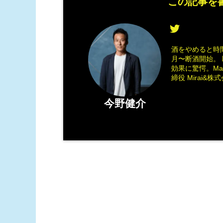
この記事を書
酒をやめると時間
月〜断酒開始。 
効果に驚愕。M
締役 Mirai&株式会
今野健介