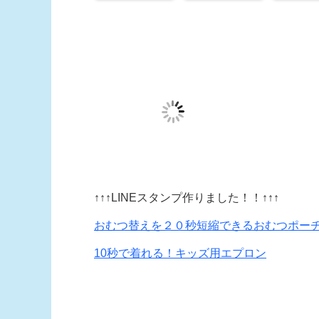
↑↑↑LINEスタンプ作りました！！↑↑↑
おむつ替えを２０秒短縮できるおむつポー
10秒で着れる！キッズ用エプロン