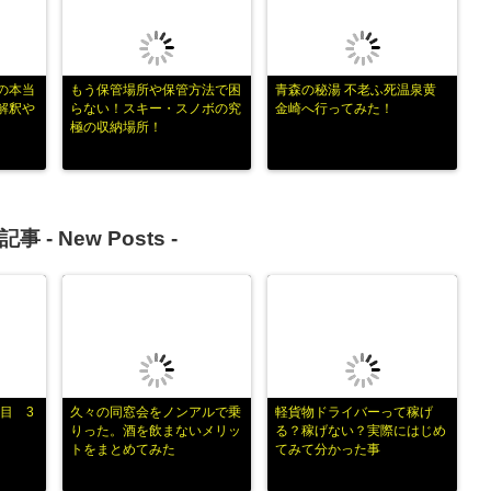
の本当
もう保管場所や保管方法で困
青森の秘湯 不老ふ死温泉黄
解釈や
らない！スキー・スノボの究
金崎へ行ってみた！
極の収納場所！
記事 -
New Posts
-
目 3
久々の同窓会をノンアルで乗
軽貨物ドライバーって稼げ
りった。酒を飲まないメリッ
る？稼げない？実際にはじめ
トをまとめてみた
てみて分かった事