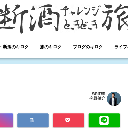
・断酒のキロク
旅のキロク
ブログのキロク
ライフ
WRITER
今野健介