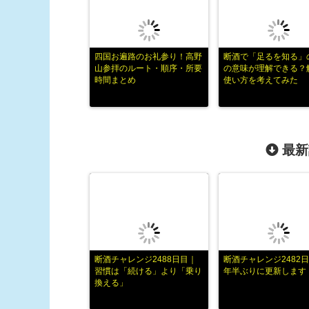
四国お遍路のお礼参り！高野
断酒で「足るを知る」
山参拝のルート・順序・所要
の意味が理解できる？
時間まとめ
使い方を考えてみた
最新
断酒チャレンジ2488日目｜
断酒チャレンジ2482日
習慣は「続ける」より「乗り
年半ぶりに更新します
換える」