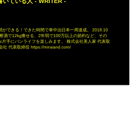
いている人 -
WRITER
-
ができる！できた時間で車中泊日本一周達成。 2018.10
断酒で12kg痩せる、2年弱で100万以上の節約など、その
ac片手にバンライフを楽しみます。 株式会社美人家 代表取
社 代表取締役 https://miraiand.com/