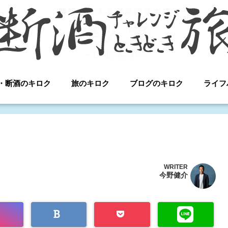
・断酒のキロク
旅のキロク
ブログのキロク
ライフ
WRITER
今野健介