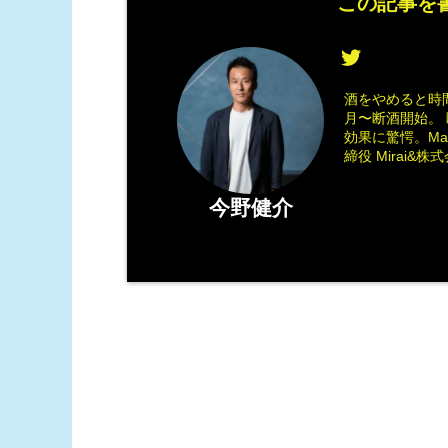
この記事を書
酒をやめると時間
月〜断酒開始。 
効果に驚愕。M
締役 Mirai&株式会
今野健介