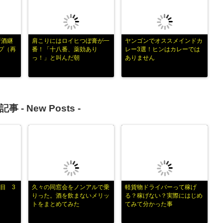
断酒継
肩こりにはロイヒつぼ膏が一
ヤンゴンでオススメインドカ
プ（再
番！「十八番、薬効あり
レー3選！ヒンはカレーでは
っ！」と叫んだ朝
ありません
記事 -
New Posts
-
目 3
久々の同窓会をノンアルで乗
軽貨物ドライバーって稼げ
りった。酒を飲まないメリッ
る？稼げない？実際にはじめ
トをまとめてみた
てみて分かった事