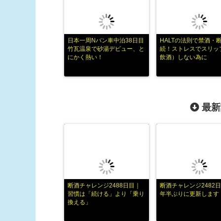
日本一周Nバン車中泊38日目
HALTの法則で禁酒・
竹瓦温泉で砂湯デビュー、と
続！ストレスでスリッ
にかく熱い！
飲酒）しない為に
最新
断酒チャレンジ2488日目｜
断酒チャレンジ2482日
習慣は「続ける」より「乗り
年半ぶりに更新します
換える」