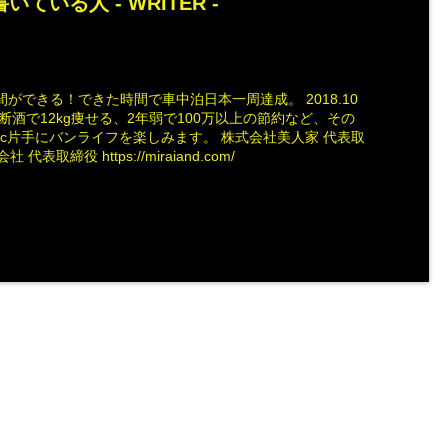
いている人 -
WRITER
-
ができる！できた時間で車中泊日本一周達成。 2018.10
断酒で12kg痩せる、2年弱で100万以上の節約など、その
ac片手にバンライフを楽しみます。 株式会社美人家 代表取
社 代表取締役 https://miraiand.com/