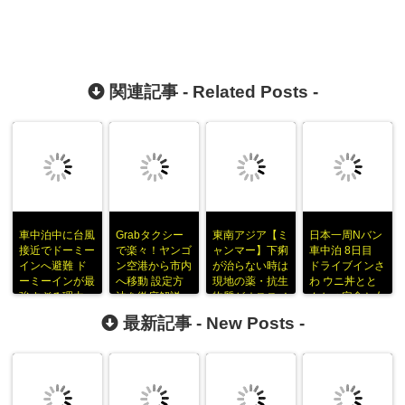
関連記事 -
Related Posts
-
車中泊中に台風
Grabタクシー
東南アジア【ミ
日本一周Nバン
接近でドーミー
で楽々！ヤンゴ
ャンマー】下痢
車中泊 8日目
インへ避難 ド
ン空港から市内
が治らない時は
ドライブインさ
ーミーインが最
へ移動 設定方
現地の薬・抗生
わ ウニ丼とと
強すぎる理由
法を徹底解説
物質がオススメ
んかつ定食と女
将
最新記事 -
New Posts
-