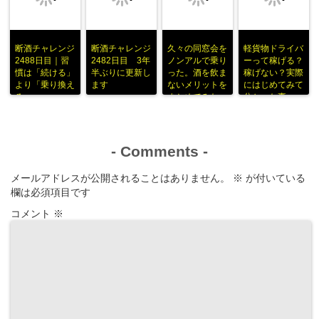
断酒チャレンジ
断酒チャレンジ
久々の同窓会を
軽貨物ドライバ
2488日目｜習
2482日目 3年
ノンアルで乗り
ーって稼げる？
慣は「続ける」
半ぶりに更新し
った。酒を飲ま
稼げない？実際
より「乗り換え
ます
ないメリットを
にはじめてみて
る」
まとめてみた
分かった事
-
Comments
-
メールアドレスが公開されることはありません。
※
が付いている
欄は必須項目です
コメント
※