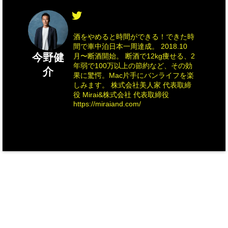
酒をやめると時間ができる！できた時
間で車中泊日本一周達成。 2018.10
今野健
月〜断酒開始。 断酒で12kg痩せる、2
年弱で100万以上の節約など、その効
介
果に驚愕。Mac片手にバンライフを楽
しみます。 株式会社美人家 代表取締
役 Mirai&株式会社 代表取締役
https://miraiand.com/