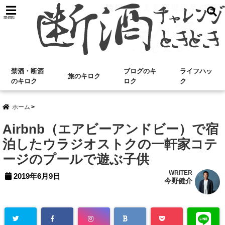
menu
禁酒・断酒
ブログのキ
ライフハッ
旅のキロク
のキロク
ロク
ク
ホーム
Airbnb（エアビーアンドビー）で宿
泊したウラジオストクの一軒家コテ
ージのプールで遊ぶ子供
WRITER
2019年6月9日
今野健介