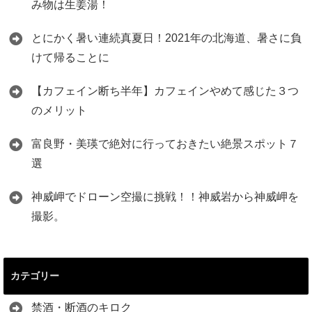
み物は生姜湯！
とにかく暑い連続真夏日！2021年の北海道、暑さに負
けて帰ることに
【カフェイン断ち半年】カフェインやめて感じた３つ
のメリット
富良野・美瑛で絶対に行っておきたい絶景スポット７
選
神威岬でドローン空撮に挑戦！！神威岩から神威岬を
撮影。
カテゴリー
禁酒・断酒のキロク