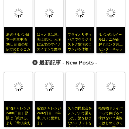
湯巡りNバン日
ぱっと見は滝、
プライオリティ
Nバンのホイー
本一周車中泊
実は湧水。元滝
パスでウラジオ
ルはナニが正
36日目 道の駅
伏流水のマイナ
ストク空港のラ
解？ホンダ純正
伊方のじゃこカ
スイオンで癒や
ウンジを体験！
センターキャッ
ツが最高！
される
プ装着
最新記事 -
New Posts
-
断酒チャレンジ
断酒チャレンジ
久々の同窓会を
軽貨物ドライバ
2488日目｜習
2482日目 3年
ノンアルで乗り
ーって稼げる？
慣は「続ける」
半ぶりに更新し
った。酒を飲ま
稼げない？実際
より「乗り換え
ます
ないメリットを
にはじめてみて
る」
まとめてみた
分かった事