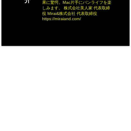
介
果に驚愕。Mac片手にバンライフを楽
しみます。 株式会社美人家 代表取締
役 Mirai&株式会社 代表取締役
https://miraiand.com/