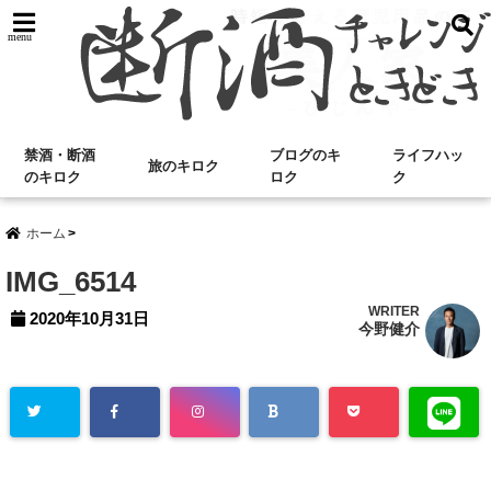
menu
禁酒・断酒
ブログのキ
ライフハッ
旅のキロク
のキロク
ロク
ク
ホーム
IMG_6514
WRITER
2020年10月31日
今野健介