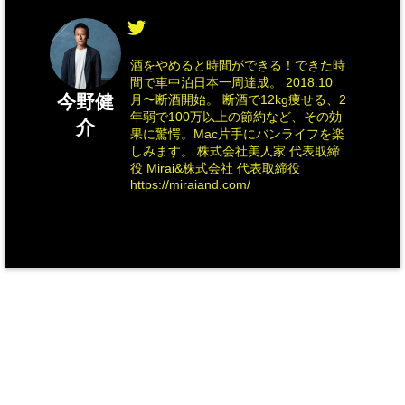
酒をやめると時間ができる！できた時
間で車中泊日本一周達成。 2018.10
今野健
月〜断酒開始。 断酒で12kg痩せる、2
年弱で100万以上の節約など、その効
介
果に驚愕。Mac片手にバンライフを楽
しみます。 株式会社美人家 代表取締
役 Mirai&株式会社 代表取締役
https://miraiand.com/