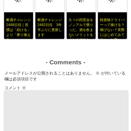
断酒チャレンジ
断酒チャレンジ
久々の同窓会を
軽貨物ドライバ
2488日目｜習
2482日目 3年
ノンアルで乗り
ーって稼げる？
慣は「続ける」
半ぶりに更新し
った。酒を飲ま
稼げない？実際
より「乗り換え
ます
ないメリットを
にはじめてみて
る」
まとめてみた
分かった事
-
Comments
-
メールアドレスが公開されることはありません。
※
が付いている
欄は必須項目です
コメント
※