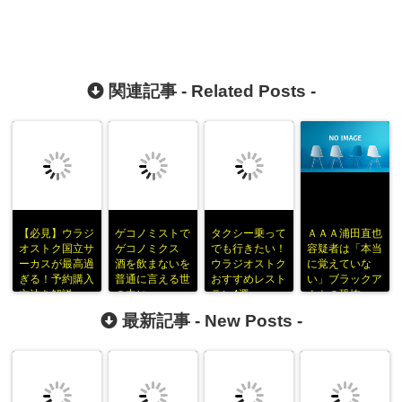
関連記事 -
Related Posts
-
【必見】ウラジ
ゲコノミストで
タクシー乗って
ＡＡＡ浦田直也
オストク国立サ
ゲコノミクス
でも行きたい！
容疑者は「本当
ーカスが最高過
酒を飲まないを
ウラジオストク
に覚えていな
ぎる！予約購入
普通に言える世
おすすめレスト
い」ブラックア
方法を解説
の中に
ラン4選
ウトの恐怖
最新記事 -
New Posts
-