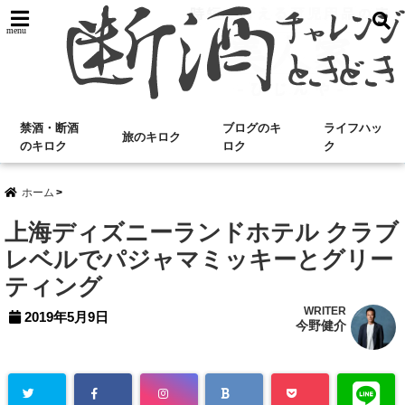
menu
禁酒・断酒
ブログのキ
ライフハッ
旅のキロク
のキロク
ロク
ク
ホーム
上海ディズニーランドホテル クラブ
レベルでパジャマミッキーとグリー
ティング
WRITER
2019年5月9日
今野健介