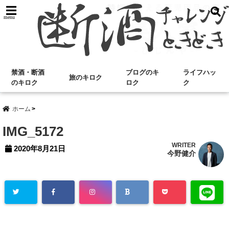
menu
禁酒・断酒
ブログのキ
ライフハッ
旅のキロク
のキロク
ロク
ク
ホーム
IMG_5172
WRITER
2020年8月21日
今野健介