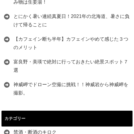
み物は生姜湯！
とにかく暑い連続真夏日！2021年の北海道、暑さに負
けて帰ることに
【カフェイン断ち半年】カフェインやめて感じた３つ
のメリット
富良野・美瑛で絶対に行っておきたい絶景スポット７
選
神威岬でドローン空撮に挑戦！！神威岩から神威岬を
撮影。
カテゴリー
禁酒・断酒のキロク