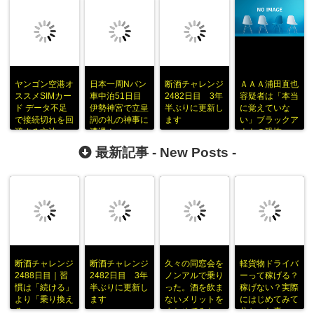
ヤンゴン空港オ
日本一周Nバン
断酒チャレンジ
ＡＡＡ浦田直也
ススメSIMカー
車中泊51日目
2482日目 3年
容疑者は「本当
ド データ不足
伊勢神宮で立皇
半ぶりに更新し
に覚えていな
で接続切れを回
詞の礼の神事に
ます
い」ブラックア
避する方法
遭遇！
ウトの恐怖
最新記事 -
New Posts
-
断酒チャレンジ
断酒チャレンジ
久々の同窓会を
軽貨物ドライバ
2488日目｜習
2482日目 3年
ノンアルで乗り
ーって稼げる？
慣は「続ける」
半ぶりに更新し
った。酒を飲ま
稼げない？実際
より「乗り換え
ます
ないメリットを
にはじめてみて
る」
まとめてみた
分かった事