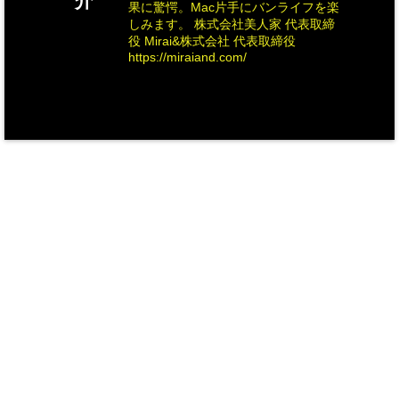
介
果に驚愕。Mac片手にバンライフを楽
しみます。 株式会社美人家 代表取締
役 Mirai&株式会社 代表取締役
https://miraiand.com/