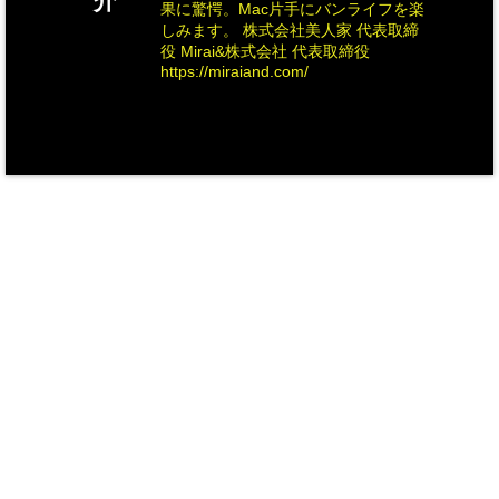
介
果に驚愕。Mac片手にバンライフを楽
しみます。 株式会社美人家 代表取締
役 Mirai&株式会社 代表取締役
https://miraiand.com/