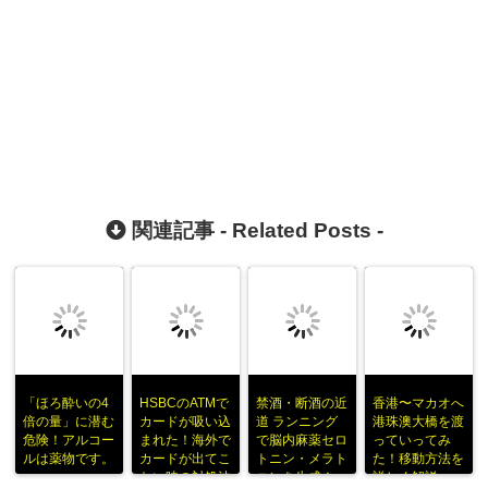
関連記事 -
Related Posts
-
「ほろ酔いの4
HSBCのATMで
禁酒・断酒の近
香港〜マカオへ
倍の量」に潜む
カードが吸い込
道 ランニング
港珠澳大橋を渡
危険！アルコー
まれた！海外で
で脳内麻薬セロ
っていってみ
ルは薬物です。
カードが出てこ
トニン・メラト
た！移動方法を
ない時の対処法
ニンを生成！
詳しく解説