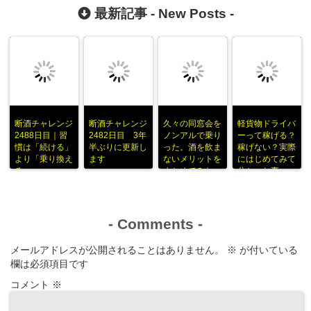
最新記事 -
New Posts
-
断酒チャレンジ
断酒チャレンジ
久々の同窓会を
軽貨物ドライバ
2488日目｜習
2482日目 3年
ノンアルで乗り
ーって稼げる？
慣は「続ける」
半ぶりに更新し
った。酒を飲ま
稼げない？実際
より「乗り換え
ます
ないメリットを
にはじめてみて
る」
まとめてみた
分かった事
-
Comments
-
メールアドレスが公開されることはありません。
※
が付いている
欄は必須項目です
コメント
※