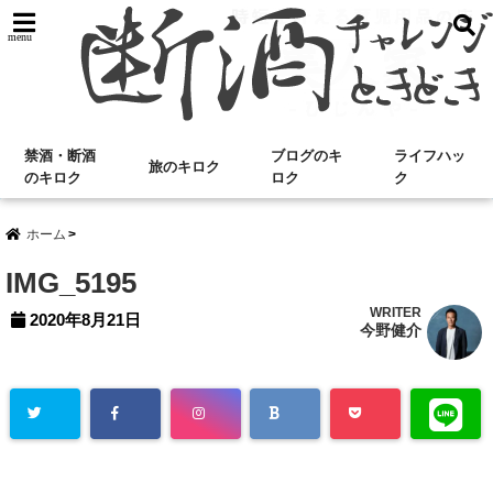
menu
禁酒・断酒
ブログのキ
ライフハッ
旅のキロク
のキロク
ロク
ク
ホーム
IMG_5195
WRITER
2020年8月21日
今野健介