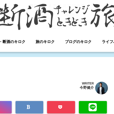
・断酒のキロク
旅のキロク
ブログのキロク
ライフ
WRITER
今野健介