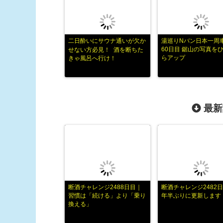
二日酔いにサウナ通いが欠か
湯巡りNバン日本一周
60日目 鋸山の写真を
せない方必見！ 酒を断ちた
らアップ
きゃ風呂へ行け！
最新
断酒チャレンジ2488日目｜
断酒チャレンジ2482日
習慣は「続ける」より「乗り
年半ぶりに更新します
換える」