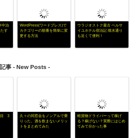
車中泊
WordPress(ワードプレス)で
ウラジオストク最古 ベルサ
ひたす
カテゴリーの順番を簡単に変
イユホテル宿泊記 噴水通り
更する方法
も近くて便利！
記事 -
New Posts
-
目 3
久々の同窓会をノンアルで乗
軽貨物ドライバーって稼げ
りった。酒を飲まないメリッ
る？稼げない？実際にはじめ
トをまとめてみた
てみて分かった事