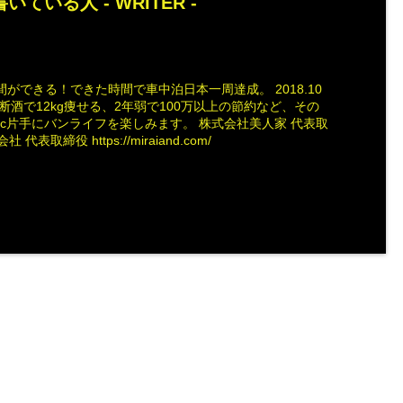
いている人 -
WRITER
-
ができる！できた時間で車中泊日本一周達成。 2018.10
断酒で12kg痩せる、2年弱で100万以上の節約など、その
ac片手にバンライフを楽しみます。 株式会社美人家 代表取
社 代表取締役 https://miraiand.com/