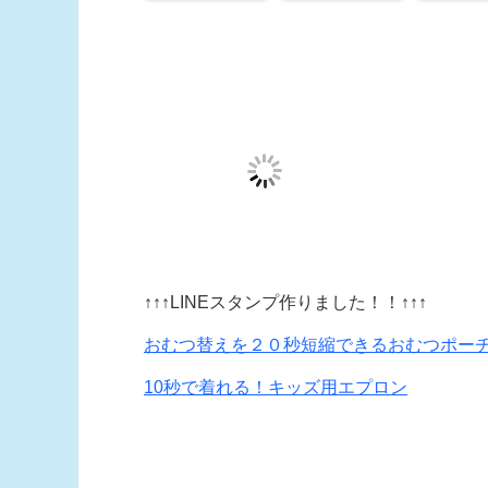
↑↑↑LINEスタンプ作りました！！↑↑↑
おむつ替えを２０秒短縮できるおむつポー
10秒で着れる！キッズ用エプロン