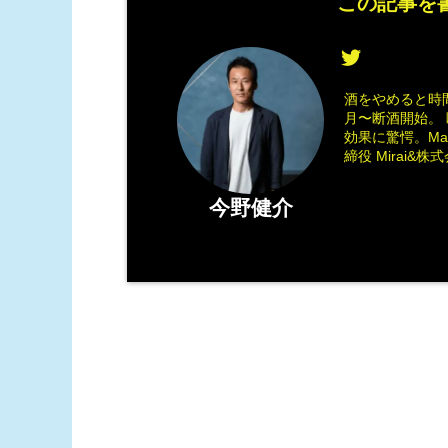
この記事を書
酒をやめると時間
月〜断酒開始。 
効果に驚愕。M
締役 Mirai&株式会
今野健介