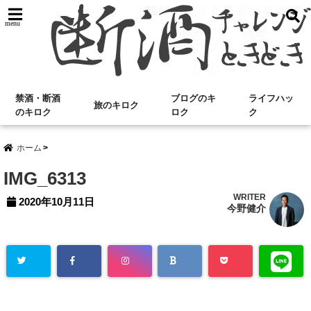
menu
禁酒・断酒
ブログのキ
ライフハッ
旅のキロク
のキロク
ロク
ク
ホーム
IMG_6313
WRITER
2020年10月11日
今野健介