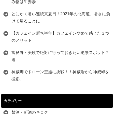
み物は生姜湯！
とにかく暑い連続真夏日！2021年の北海道、暑さに負
けて帰ることに
【カフェイン断ち半年】カフェインやめて感じた３つ
のメリット
富良野・美瑛で絶対に行っておきたい絶景スポット７
選
神威岬でドローン空撮に挑戦！！神威岩から神威岬を
撮影。
カテゴリー
禁酒・断酒のキロク