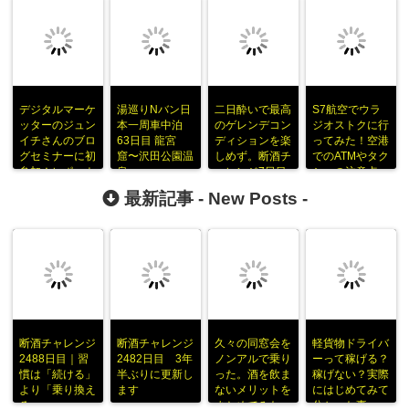
デジタルマーケ
湯巡りNバン日
二日酔いで最高
S7航空でウラ
ッターのジュン
本一周車中泊
のゲレンデコン
ジオストクに行
イチさんのブロ
63日目 龍宮
ディションを楽
ってみた！空港
グセミナーに初
窟〜沢田公園温
しめず。断酒チ
でのATMやタク
参加！レポート
泉
ャレンジ7日目
シーの注意点
をまとめてみた
で失敗
最新記事 -
New Posts
-
断酒チャレンジ
断酒チャレンジ
久々の同窓会を
軽貨物ドライバ
2488日目｜習
2482日目 3年
ノンアルで乗り
ーって稼げる？
慣は「続ける」
半ぶりに更新し
った。酒を飲ま
稼げない？実際
より「乗り換え
ます
ないメリットを
にはじめてみて
る」
まとめてみた
分かった事