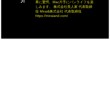
介
果に驚愕。Mac片手にバンライフを楽
しみます。 株式会社美人家 代表取締
役 Mirai&株式会社 代表取締役
https://miraiand.com/