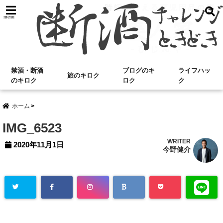
menu
禁酒・断酒
ブログのキ
ライフハッ
旅のキロク
のキロク
ロク
ク
ホーム
IMG_6523
WRITER
2020年11月1日
今野健介