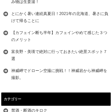
み物は生姜湯！
とにかく暑い連続真夏日！2021年の北海道、暑さに負
けて帰ることに
【カフェイン断ち半年】カフェインやめて感じた３つ
のメリット
富良野・美瑛で絶対に行っておきたい絶景スポット７
選
神威岬でドローン空撮に挑戦！！神威岩から神威岬を
撮影。
カテゴリー
禁酒・断酒のキロク