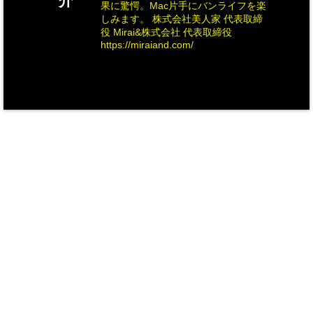
介
果に驚愕。Mac片手にバンライフを楽
しみます。 株式会社美人家 代表取締
役 Mirai&株式会社 代表取締役
https://miraiand.com/