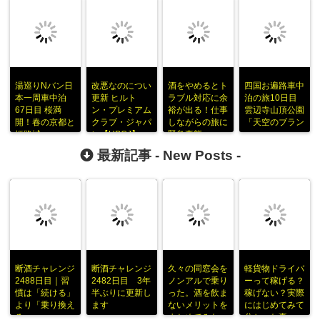
湯巡りNバン日
改悪なのについ
酒をやめるとト
四国お遍路車中
本一周車中泊
更新 ヒルト
ラブル対応に余
泊の旅10日目
67日目 桜満
ン・プレミアム
裕が出る！仕事
雲辺寺山頂公園
開！春の京都と
クラブ・ジャパ
しながらの旅に
「天空のブラン
姫路城
ン【HPCJ】
緊急事態
コ」
最新記事 -
New Posts
-
断酒チャレンジ
断酒チャレンジ
久々の同窓会を
軽貨物ドライバ
2488日目｜習
2482日目 3年
ノンアルで乗り
ーって稼げる？
慣は「続ける」
半ぶりに更新し
った。酒を飲ま
稼げない？実際
より「乗り換え
ます
ないメリットを
にはじめてみて
る」
まとめてみた
分かった事